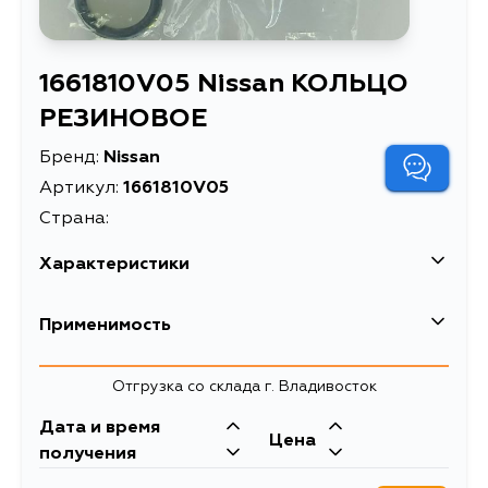
1661810V05 Nissan КОЛЬЦО
РЕЗИНОВОЕ
Бренд:
Nissan
Артикул:
1661810V05
Страна:
Характеристики
Масса, кг
0.002
Применимость
Описание
КОЛЬЦО РЕЗИНОВОЕ
Nissan
Отгрузка со склада г. Владивосток
Кузов
Двигатель
Дата и время
Infiniti
Цена
KRPS13, RPS13, Z32, N15, PNW11,
SR20DET,
получения
PNW10, PW10, PW11, JHU30,
SR20DE, VG30DTT,
Кузов
Двигатель
JNU30, JU30, ENU13, EU13, HAU12,
VG30D, VD30DTT,