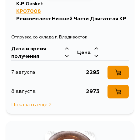
K.P Gasket
YM30G, YR21G, YR25V, KM10,
KM10G, KM10V, KM11, KM11V, CR40,
KP07008
CR42, CR50, KR41, CR40G, CR50G,
Ремкомплект Нижней Части Двигателя KP
SR40G, NLP51, NLP51V, CR37G,
CR28G, NLP10, NLP20, NLP22,
NLP90, RN20, RN25, RN22, RN27,
VG20, CT190L, KP37, KP36V, RY10,
Отгрузка со склада г. Владивосток
RY12, CXC10, KXC10, CXM10L,
NUK10, NUK15
Дата и время
Цена
получения
2295
7 августа
2973
8 августа
Показать еще 2
2860
10 августа
8605
29 августа