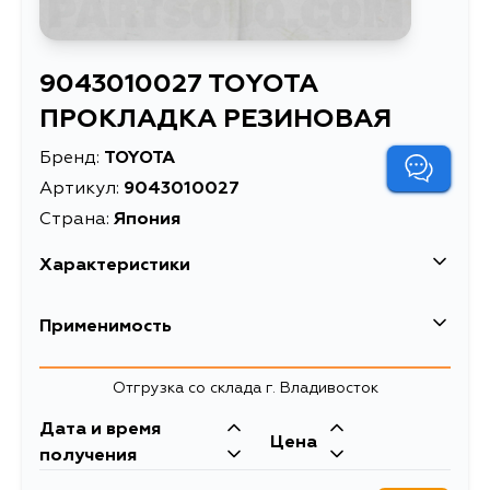
9043010027 TOYOTA
ПРОКЛАДКА РЕЗИНОВАЯ
Бренд:
TOYOTA
Артикул:
9043010027
Страна:
Япония
Характеристики
Масса, кг
0.002
Применимость
Описание
ПРОКЛАДКА РЕЗИНОВАЯ
Toyota
Отгрузка со склада г. Владивосток
Кузов
Двигатель
Дата и время
Цена
KP36, NDE150, CT220, CT190,
2K, 1NDTV, 2CTE,
получения
CT196, CT197, CT198, CT199, CT216,
2CT, 3CTE, 3CE, 2C,
CT190G, CT196V, CT197V, CT198V,
3SFE, 3SGE, 1VZFE,