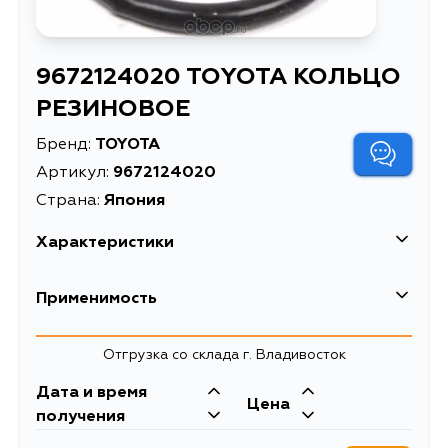
9672124020 TOYOTA КОЛЬЦО
РЕЗИНОВОЕ
Бренд:
TOYOTA
Артикул:
9672124020
Страна:
Япония
Характеристики
Масса, кг
0.003
Применимость
Описание
КОЛЬЦО РЕЗИНОВОЕ
Lexus
Отгрузка со склада г. Владивосток
кольцо
Расширенное описание
уплотнительное
Кузов
Двигатель
Дата и время
Toyota
масляного насоса
Цена
LFA10, UZJ100, GSU35, MCU35,
1LRGUE, 2UZFE,
получения
MCU38, MCU10, MCU15, GSU30,
3MZFE, 2GRFE,
Кузов
Двигатель
MCU33, MHU33, MHU38, VZV21,
1MZFE, 2VZFE,