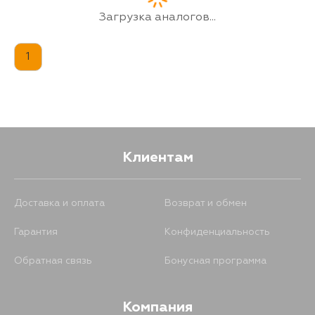
RZN196, VZN150, UCK40, UCK41,
VCK40, GSK30, UCK30, UCK31,
Загрузка аналогов...
VCK30, ZSP91, KZN165, KZN190,
KDN145, KDN150, KDN151, KDN155,
KDN165, KDN166, KDN190, KZN130,
1
LN105, LN108, LN110, LN140, LN141,
LN145, LN146, LN147, LN150, LN152,
LN155, LN157, LN166, LN167, LN171,
LN172, LN191, LN192, LN80, LN85,
LN90, RZN142, RZN144, RZN147,
RZN148, RZN149, RZN154, RZN168,
RZN169, RZN174, RZN193, RZN194,
VZN167, VZN172, YN110, YN140,
YN80, YN85, YN90, BB55, BB58,
Клиентам
HDB50, HDB51, HZB40, HZB41,
HZB50, HZB50L, HZB50R, HZB56,
XZB40, XZB46, XZB50, XZB51,
XZB56, XZB70, KDY230, KDY231,
Доставка и оплата
Возврат и обмен
KDY280, TRY230, TRY231, TRY281,
AT190, AT190L, CT190L, ST191L,
GSL20, GSL23, GSL25, MCL10,
Гарантия
Конфиденциальность
MCL20, MCL23, MCL25, ZSP92,
ACV20, RCK10, VCK10, VCK11,
Обратная связь
Бонусная программа
VCK20, VCK21
Компания