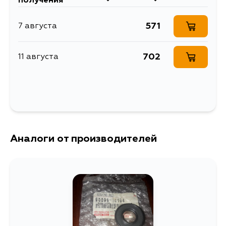
получения
JT(151/191/641)
Nissan
571
7 августа
Кузов
Двигатель
Toyota
910, U11, Y10, B12, N13, B13, C32, R31,
702
11 августа
GC22, H40, C120, E24, R20, F23,
Кузов
Двигатель
Y60, D21, F22, C33, C34, C22, 160,
H41
KDJ120, KZJ120, GGN50L, GGN50,
60, LAN50, TGN51, 61, GGN15R,
GGN15, 25, 35, LAN15, 26, 36,
GGN25R, GRJ71L, GRJ71R, GRJ76L,
GRJ78L, GRJ78R, GRJ120L,
GRJ79L, GRJ79R, GGN60L
Аналоги от производителей