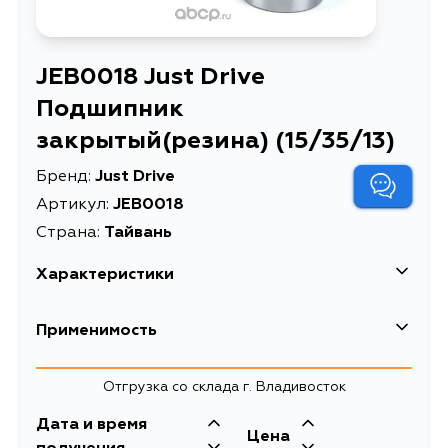
JEB0018 Just Drive
Подшипник
закрытый(резина) (15/35/13)
Бренд:
Just Drive
Артикул:
JEB0018
Страна:
Тайвань
Характеристики
Масса, кг
0.04
Применимость
Подшипник закрытый(резина)
Описание
(15/35/13)
Isuzu
Отгрузка со склада г. Владивосток
Кузов
Двигатель
Дата и время
Mazda
Цена
UBS, UCS, JJ(110/120/510),