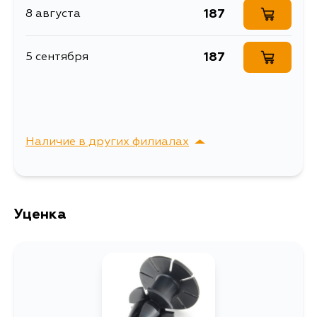
187
8 августа
Описание
Дистанционный зажим
Расширенное описание
Клипса крепёжная
187
5 сентября
Ширина упаковки, мм
30
Наличие в других филиалах
г. Владивосток,
Выбрать
Крыгина , д. 15
Уценка