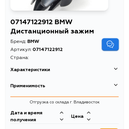
07147122912 BMW
Дистанционный зажим
Бренд:
BMW
Артикул:
07147122912
Страна:
Характеристики
EAN-13
7777007311349
Применимость
Высота упаковки, мм
30
Отгрузка со склада г. Владивосток
Длина упаковки, мм
32
Дата и время
Масса, кг
0.1
Цена
получения
Объем упаковки, л
0.029