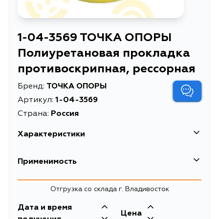
1-04-3569 ТОЧКА ОПОРЫ
Полиуретановая прокладка
противоскрипная, рессорная
Бренд:
ТОЧКА ОПОРЫ
Артикул:
1-04-3569
Страна:
Россия
Характеристики
EAN-13
2301741001829
Применимость
Масса, кг
0.009
Отгрузка со склада г. Владивосток
Полиуретановая
прокладка
Дата и время
Описание
противоскрипная,
Цена