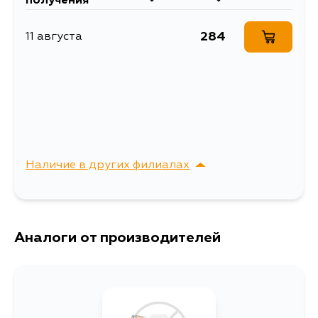
получения
рессорная
Полиуретановая
284
11 августа
прокладка
противоскрипная,
Расширенное описание
рессорная TOYOTA
HILUX KUN2#, KUN3#
(2008-2015)
Наличие в других филиалах
г. Владивосток,
Выбрать
Крыгина , д. 15
Аналоги от производителей