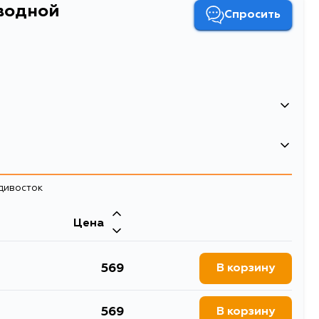
иводной
Спросить
водной
водной TOYOTA COROLLA CE12#/AVENSIS 220 2/3C
адивосток
Цена
Двигатель
569
В корзину
T150, ST170, ET176, CE80,
20, VZV20, AT150, AT151,
20RG, CT170L, CT170R,
6V, CE97G, CV10L, CV11L,
569
В корзину
CE80R, CE120L, CT150L,