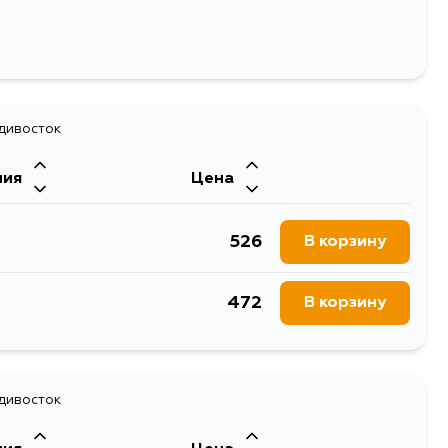
адивосток
ния
Цена
526
В корзину
472
В корзину
адивосток