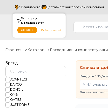
г.
Владивосток
Доставка транспортной компанией
Ваш город
г.
Владивосток
Все верно
Выбрать другой
Главная
Каталог
Расходники и комплектующи
Бренд
Сначала до
Введите VIN/ном
AVANTECH
DAYCO
DONGIL
Для максимально т
GMB
GATES
JUST DRIVE