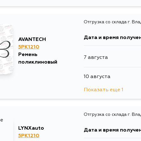
10 августа
Отгрузка со склада г. Вл
12 августа
Дата и время получе
AVANTECH
5PK1210
Ремень
7 августа
поликлиновый
10 августа
Показать еще 1
12 августа
Отгрузка со склада г. Вл
LYNXauto
Дата и время получе
5PK1210