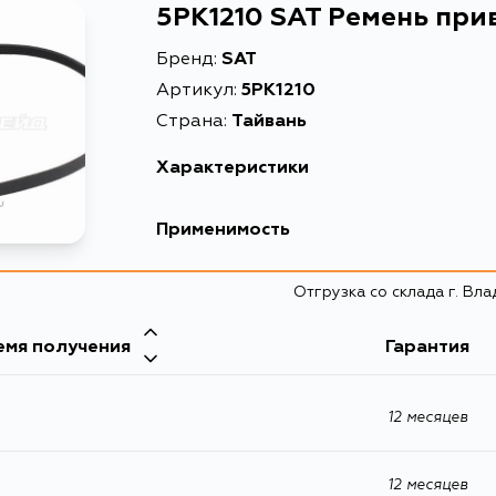
5PK1210 SAT Ремень пр
Бренд:
SAT
Артикул:
5PK1210
Страна:
Тайвань
Характеристики
Описание
Ремень при
Применимость
Расширенное описание
Ремень при
Subaru
Отгрузка со склада г. Вл
емя получения
Toyota
Гарантия
Кузов
ST215, VZV21, ST171, CT171, 160, ST150, 162, C
12 месяцев
EE80, AE92, EE90, CE90, AE82, AT191, ET196, CV
CT190G, CT196V, CV20L, CV20LG, CV20R, CV
CT176V, CT170, CT170G, CT210, CT215, CE95, CE9
12 месяцев
CV11R, CV10R, CV10, CV11, CE90L, CE80L, 