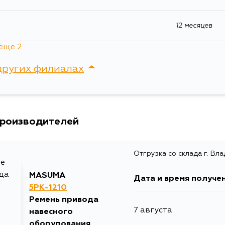
CT150R, CT177L
12 месяцев
еще 2
12 месяцев
других филиалах
12 месяцев
сток, Крыгина , д. 15
производителей
Отгрузка со склада г. Вл
MASUMA
Дата и время получе
5PK-1210
Ремень привода
7 августа
навесного
оборудования