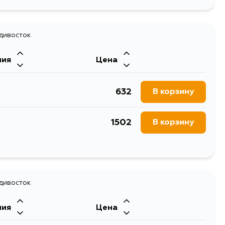
1883
В корзину
1296
адивосток
В корзину
ния
Цена
632
В корзину
1502
В корзину
869
В корзину
адивосток
ния
Цена