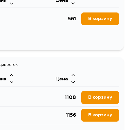
ния
Цена
561
В корзину
адивосток
ния
Цена
1108
В корзину
1156
В корзину