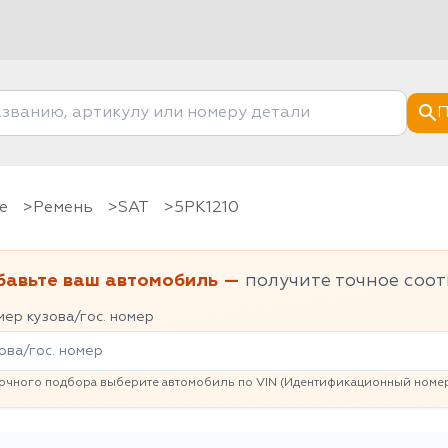
П
е
Ремень
SAT
5PK1210
бавьте ваш автомобиль —
получите точное соот
ер кузова/гос. номер
очного подбора выберите автомобиль по VIN (Идентификационный номер 