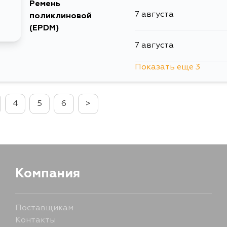
Ремень
7 августа
поликлиновой
(EPDM)
7 августа
Показать еще 3
10 августа
4
5
6
>
13 августа
1 сентября
Компания
Поставщикам
Контакты