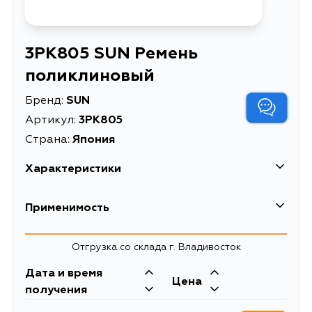
3PK805 SUN Ремень
поликлиновый
Бренд:
SUN
Артикул:
3PK805
Страна:
Япония
Характеристики
EAN-13
4571384130769
Применимость
Масса, кг
0.18
Honda
Отгрузка со склада г. Владивосток
Объем упаковки, л
0.00102
Кузов
Двигатель
Дата и время
Описание
Ремень поликлиновый
Цена
D13B
получения
ремни навесного
Товарная группа