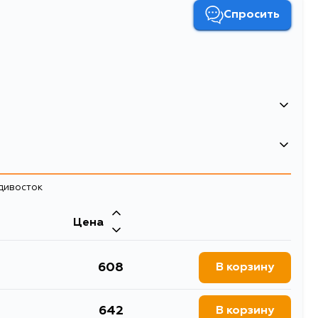
Спросить
0.076
0.034
адивосток
Сальник
Цена
608
В корзину
642
В корзину