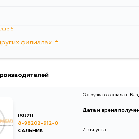
еще 5
других филиалах
сток, Крыгина , д. 15
производителей
Отгрузка со склада г. Вл
Дата и время получе
ISUZU
8-98202-912-0
7 августа
САЛЬНИК