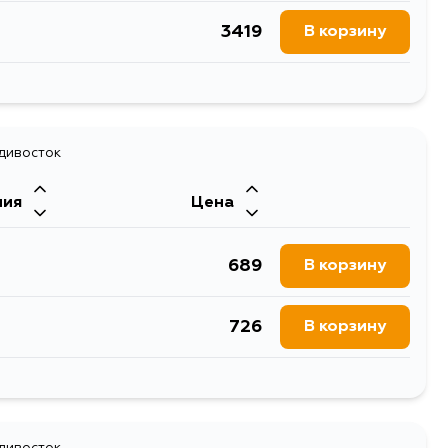
3419
В корзину
3354
В корзину
адивосток
ния
Цена
689
В корзину
726
В корзину
1563
В корзину
адивосток