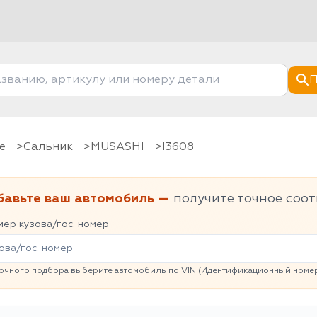
П
е
Сальник
MUSASHI
I3608
бавьте ваш автомобиль —
получите точное соот
ер кузова/гос. номер
очного подбора выберите автомобиль по VIN (Идентификационный номер 