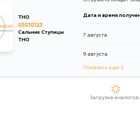
Дата и время получе
THO
05010123
Сальник Ступицы
7 августа
THO
9 августа
Показать еще 2
10 августа
11 августа
Загрузка аналогов..