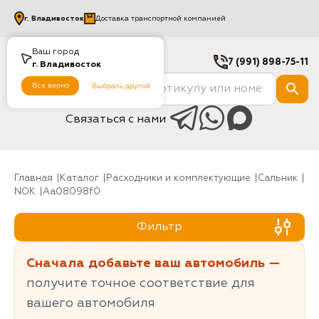
г.
Владивосток
Доставка транспортной компанией
Ваш город
7 (991) 898-75-11
г.
Владивосток
Все верно
Выбрать другой
Связаться с нами
Главная
Каталог
Расходники и комплектующие
Сальник
NOK
aa08098f0
Фильтр
Сначала добавьте ваш автомобиль —
получите точное соответствие для
вашего автомобиля