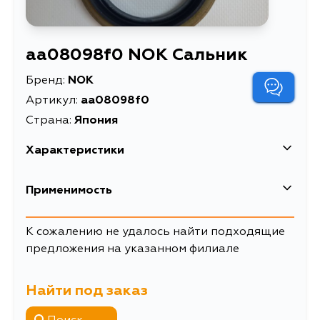
aa08098f0 NOK Сальник
Бренд:
NOK
Артикул:
aa08098f0
Страна:
Япония
Характеристики
Применимость
Toyota
К сожалению не удалось найти подходящие
предложения на указанном филиале
Кузов
Двигатель
FJ80
Найти под заказ