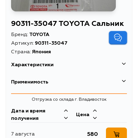
90311-35047 TOYOTA Сальник
Бренд:
TOYOTA
Артикул:
90311-35047
Страна:
Япония
Характеристики
Масса, кг
0.032
Применимость
Описание
Сальник
Toyota
Отгрузка со склада г. Владивосток
Кузов
Двигатель
Дата и время
Цена
AZT255, ST220, AZT255W, ST220L,
3SFE, 1AZFSE,
получения
AZT241, AZT246, CT190, CT196,
3CTE, 2CT, 4SFE,
CT197, CT216, ST190, ST191, ST210,
3CE, 2C, 3SGE,
ST215, AZT241W, AZT246W,
2CL, 1SILU, 2SEL,
580
7 августа
CT190G, CT196V, CT197V, CT216G,
1SEL, 5SFE, 4AFE,