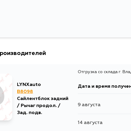
производителей
Отгрузка со склада г. Вл
LYNXauto
Дата и время получе
B8098
Сайлентблок задний
9 августа
/ Рычаг продол. /
Зад. подв.
14 августа