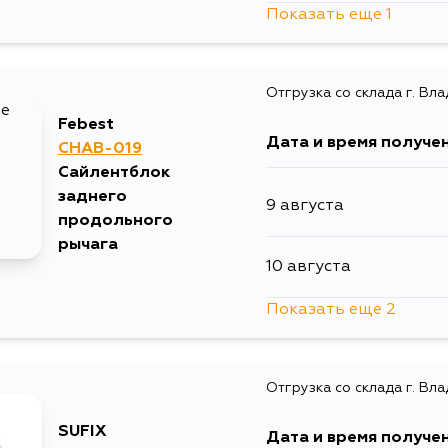
Показать еще 1
15 августа
Отгрузка со склада г. Вл
Febest
Дата и время получе
CHAB-019
Сайлентблок
заднего
9 августа
продольного
рычага
10 августа
Показать еще 2
14 августа
Отгрузка со склада г. Вл
5 сентября
SUFIX
Дата и время получе