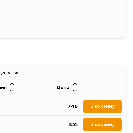
адивосток
ния
Цена
746
В корзину
835
В корзину