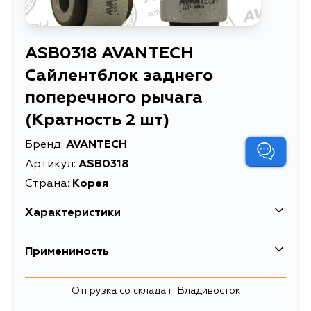
ASB0318 AVANTECH
Сайлентблок заднего
поперечного рычага
(Кратность 2 шт)
Бренд:
AVANTECH
Артикул:
ASB0318
Страна:
Корея
Характеристики
EAN-13
4680261017045
Применимость
Высота упаковки, мм
26
Honda
Отгрузка со склада г. Владивосток
Длина упаковки, мм
30