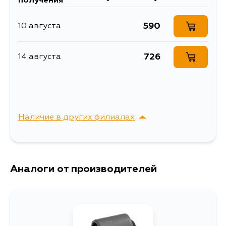
получения
Volvo C30 06-13 / S40
Кузов
Двигатель
04-12 / V50 03-12
590
10 августа
CAR
сайлентблоки рычагов
Товарная группа
подвески
726
14 августа
Наличие в других филиалах
г. Владивосток,
Выбрать
Крыгина , д. 15
Аналоги от производителей