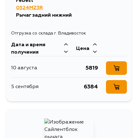
Febest
0524MZ3R
950
17 августа
Рычаг задний нижний
950
18 августа
Отгрузка со склада г. Владивосток
Дата и время
950
25 августа
Цена
получения
950
5 сентября
5819
10 августа
6384
5 сентября