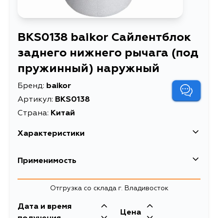
BKS0138 baikor Сайлентблок
заднего нижнего рычага (под
пружинный) наружный
Бренд:
baikor
Артикул:
BKS0138
Страна:
Китай
Характеристики
Сайлентблок заднего
Применимость
Описание
нижнего рычага (под
пружинный) наружный
Mazda
Отгрузка со склада г. Владивосток
Сайлентблок Ford C-
MAX 03-19 / Mazda 5
Дата и время
Ford
Цена
Расширенное описание
10-15 / Axela 09-13 /