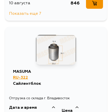
846
10 августа
Показать еще 7
846
12 августа
940
15 августа
846
15 августа
846
17 августа
MASUMA
RU-322
846
17 августа
Сайлентблок
846
19 августа
Отгрузка со склада г. Владивосток
Дата и время
846
5 сентября
Цена