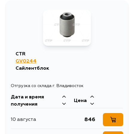
561
17 августа
561
17 августа
561
19 августа
CTR
GV0244
561
21 августа
Сайлентблок
Отгрузка со склада г. Владивосток
Дата и время
Цена
получения
846
10 августа