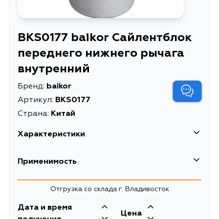
BKS0177 baikor Сайлентблок
переднего нижнего рычага
внутренний
Бренд:
baikor
Артикул:
BKS0177
Страна:
Китай
Характеристики
Сайлентблок
Применимость
Описание
переднего нижнего
рычага внутренний
Honda
Отгрузка со склада г. Владивосток
Сайлентблок Honda
Расширенное описание
Accord 89-94
Дата и время
Цена