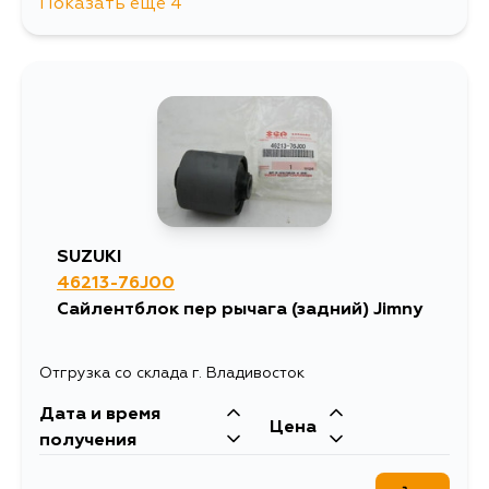
Показать еще 4
3835
13 августа
3910
15 августа
3801
3 сентября
3982
4 сентября
SUZUKI
46213-76J00
Сайлентблок пер рычага (задний) Jimny
Отгрузка со склада г. Владивосток
Дата и время
Цена
получения