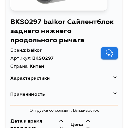
BKS0297 baikor Сайлентблок
заднего нижнего
продольного рычага
Бренд:
baikor
Артикул:
BKS0297
Страна:
Китай
Характеристики
Сайлентблок заднего
Применимость
Описание
нижнего продольного
рычага
Suzuki
Отгрузка со склада г. Владивосток
Сайлентблок Suzuki
Кузов
Escudo 97-05 / Grand
Двигатель
Дата и время
Расширенное описание
Цена
Vitara 97-05 / Jimny
JA627W, SV620, SE416, SN413Q,