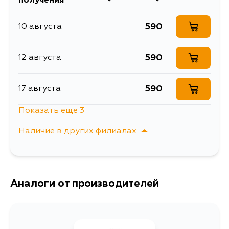
получения
98-19
SN413V, SN413, JA420WD, SV418,
SV420D, SV420G, SN415VD,
SN415QD
сайлентблоки рычагов
590
10 августа
Товарная группа
подвески
590
12 августа
590
17 августа
Показать еще 3
590
17 августа
Наличие в других филиалах
590
19 августа
г. Владивосток,
Выбрать
Крыгина , д. 15
590
Аналоги от производителей
21 августа