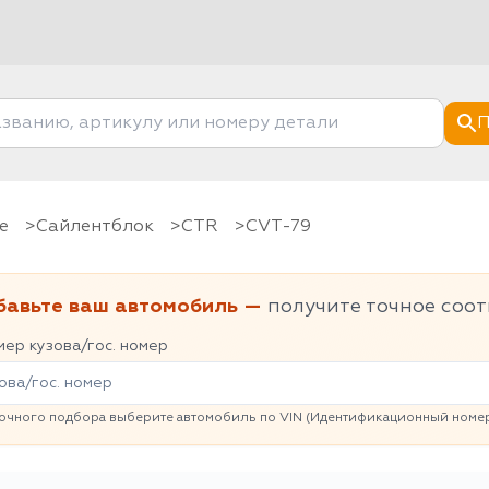
П
е
Сайлентблок
CTR
CVT-79
бавьте ваш автомобиль —
получите точное соот
ер кузова/гос. номер
очного подбора выберите автомобиль по VIN (Идентификационный номер 