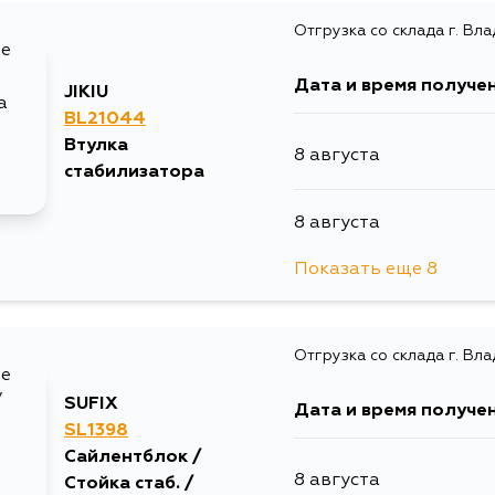
17 августа
Отгрузка со склада г. Вл
19 августа
Дата и время получе
JIKIU
BL21044
Втулка
8 августа
стабилизатора
8 августа
Показать еще 8
8 августа
Отгрузка со склада г. Вл
10 августа
SUFIX
Дата и время получе
10 августа
SL1398
Сайлентблок /
8 августа
Стойка стаб. /
10 августа