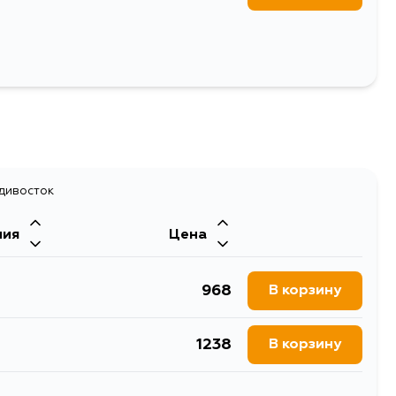
адивосток
ния
Цена
968
В корзину
1238
В корзину