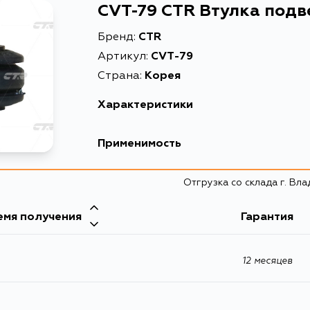
CVT-79 CTR Втулка подв
Бренд:
CTR
Артикул:
CVT-79
Страна:
Корея
Характеристики
EAN-13
Применимость
Высота упаковки, мм
Lexus
Отгрузка со склада г. Вл
Длина упаковки, мм
Кузов
Масса, кг
емя получения
Toyota
Гарантия
UZJ100, URJ201W, URJ201, URJ202, VDJ201
Объем упаковки, л
Кузов
GRJ200, URJ200, URJ202, UZJ200, VDJ20
12 месяцев
Описание
FZJ100, UZJ100, UZJ100L, UZJ100W, HDJ100, HDJ
Ширина упаковки, мм