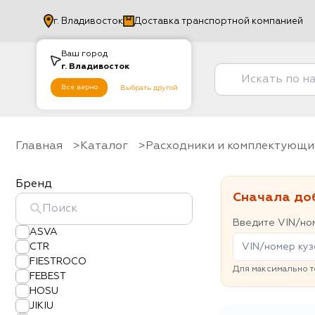
г.
Владивосток
Доставка транспортной компанией
Ваш город
г.
Владивосток
Все верно
Выбрать другой
Главная
Каталог
Расходники и комплектующи
Бренд
Сначала до
Введите VIN/ном
ASVA
CTR
FIESTROCO
Для максимально т
FEBEST
HOSU
JIKIU