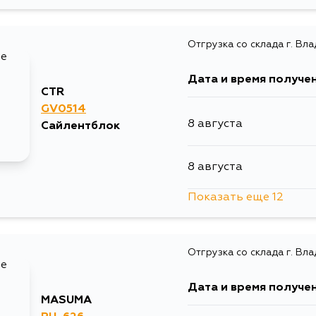
8 августа
Отгрузка со склада г. Вл
8 августа
Дата и время получе
10 августа
CTR
GV0514
8 августа
Сайлентблок
10 августа
8 августа
11 августа
Показать еще 12
8 августа
13 августа
Отгрузка со склада г. Вл
8 августа
13 августа
Дата и время получе
10 августа
MASUMA
15 августа