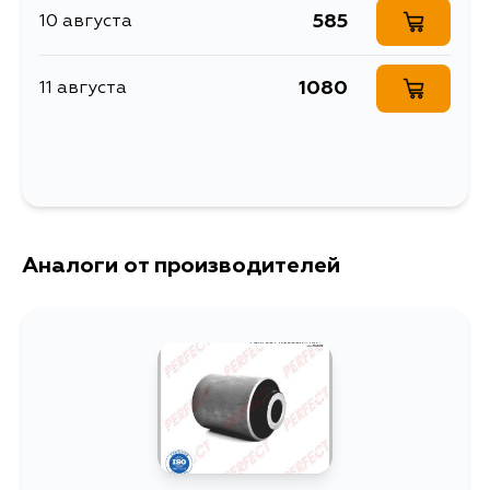
рычага
F23A5, F23A3,
585
10 августа
F23A2, F23A1,
сайлентблоки рычагов
F23A, F22Z4,
Товарная группа
F22B5, F22B4,
подвески
1080
F22B3, F22B2,
11 августа
F22B1, F20B7,
Ширина упаковки, мм
35
F20B5, F20B4,
F20B3, F20B2,
F20B1, F20B,
F18B1, C27A4,
J30A, G25A, G20A,
F23Z1, F23A9,
F23A8, F23A7,
F22Z3, F22B9,
F22B6, H23A2,
Аналоги от производителей
H23A1, H22Z2,
H22Z1, H22A8,
H22A6, H22A5,
H22A4, H22A3,
H22A2, F22Z6,
F22Z5, F22A2,
F22A1, F20A4,
F22B, G25A5,
G25A3, G25A2,
F22B8