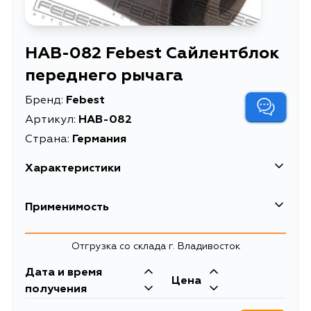
HAB-082 Febest Сайлентблок
переднего рычага
Бренд:
Febest
Артикул:
HAB-082
Страна:
Германия
Характеристики
EAN-13
4056111024264
Применимость
Высота упаковки, мм
35
Honda
Отгрузка со склада г. Владивосток
Длина упаковки, мм
56
Кузов
Двигатель
Дата и время
Масса, кг
0.21
Цена
J30A2, J30A1,
получения
H23A, H22A1,
Сайлентблок переднего
Описание
H22A, F23A6,