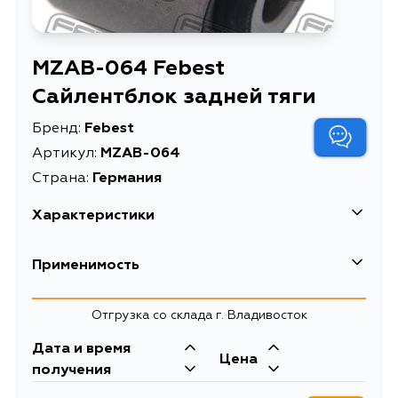
MZAB-064 Febest
Сайлентблок задней тяги
Бренд:
Febest
Артикул:
MZAB-064
Страна:
Германия
Характеристики
EAN-13
4056111011745
Применимость
Высота упаковки, мм
35
Mazda
Отгрузка со склада г. Владивосток
Длина упаковки, мм
40
Кузов
Двигатель
Дата и время
Масса, кг
0.138
Nissan
Цена
BK3P, BK5P, BKEP, BLA4Y, BL14F,
получения
BL12F, BL, BK, CR, CW, CC3FW,
Объем упаковки, л
0.1
Кузов
Двигатель
CCEAW, CCEFW, CR3W, CREW