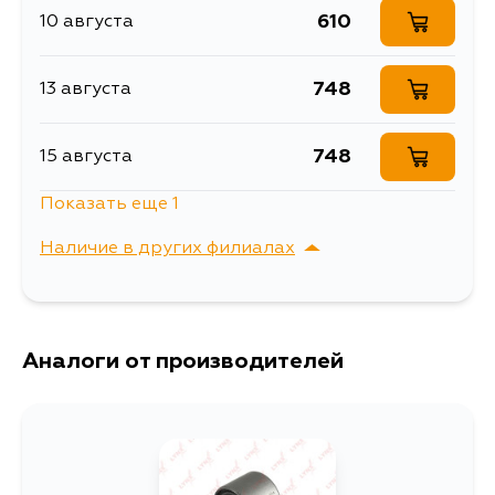
Ford
610
10 августа
B35
Сайлентблок задней
Описание
тяги
Кузов
Двигатель
Jaguar
LIGHT TRUCK, CAR
748
13 августа
Сайлентблок рычага
Расширенное описание
задней подвески
Volvo
Ширина упаковки, мм
40
748
15 августа
Показать еще 1
748
5 сентября
Наличие в других филиалах
г. Владивосток,
Выбрать
Крыгина , д. 15
Аналоги от производителей