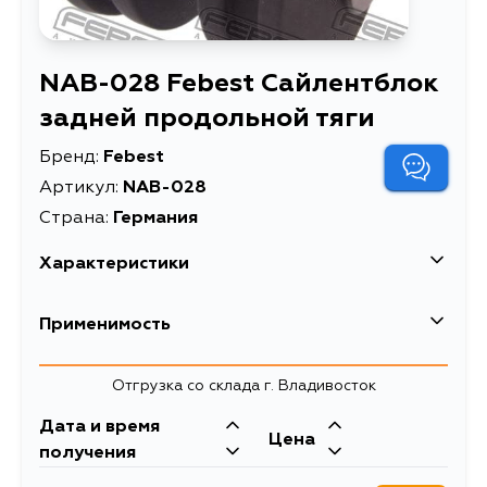
NAB-028 Febest Сайлентблок
задней продольной тяги
Бренд:
Febest
Артикул:
NAB-028
Страна:
Германия
Характеристики
EAN-13
4056111010328
Применимость
Высота упаковки, мм
54
Nissan
Отгрузка со склада г. Владивосток
Длина упаковки, мм
57
Кузов
Двигатель
Дата и время
Масса, кг
0.165
Цена
U13, T12, T72, U11, U12, P12, M11, B12,
QR20DE
получения
N13, B12L, N13P, T30, J30, T11, M10,
Объем упаковки, л
0.2
T12Y, TNP12, WTNP12, NT30