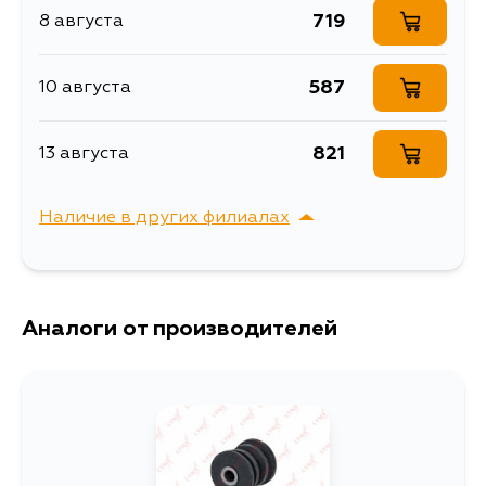
719
8 августа
Сайлентблок задней
Описание
продольной тяги
587
10 августа
Сайлентблок задней
Расширенное описание
продольной тяги
Ширина упаковки, мм
54
821
13 августа
Наличие в других филиалах
г. Владивосток,
Выбрать
Крыгина , д. 15
Аналоги от производителей