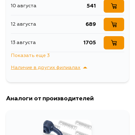
T32U, DNT31, NT31, T31P, T32, T32H,
H5FT, QR25DE,
541
10 августа
Ширина упаковки, мм
30
T32L, T32LL, T32N, T32NN, T32R,
MR16DDT
T32RR, T32T, TNT31
689
12 августа
1705
13 августа
Показать еще 3
666
15 августа
Наличие в других филиалах
689
1 сентября
г. Владивосток,
Выбрать
Крыгина , д. 15
666
Аналоги от производителей
5 сентября