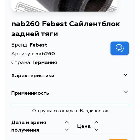
nab260 Febest Сайлентблок
задней тяги
Бренд:
Febest
Артикул:
nab260
Страна:
Германия
Характеристики
EAN-13
4056111032641
Применимость
Высота упаковки, мм
30
Nissan
Отгрузка со склада г. Владивосток
Длина упаковки, мм
42
Кузов
Двигатель
Дата и время
Масса, кг
0.093
Renault
Цена
J10, KJ10, KNJ10, NJ10, T31, T31R, F15,
MR20DE, R9M,
получения
F15E, S35, J10E, C25, JF15, C27, C26,
MR20DD, M9R,
Описание
Сайлентблок задней тяги
JJ10E, J11, J11R, T32D, T32HVU, T32J,
K9K, HR16DE,