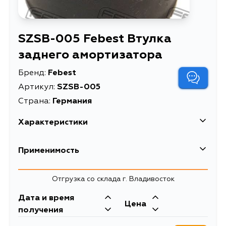
SZSB-005 Febest Втулка
заднего амортизатора
Бренд:
Febest
Артикул:
SZSB-005
Страна:
Германия
Характеристики
EAN-13
4056111030227
Применимость
Высота упаковки, мм
16
Suzuki
Отгрузка со склада г. Владивосток
Длина упаковки, мм
31
Кузов
Двигатель
Дата и время
Масса, кг
0.01545
Цена
SQ625W, JA627W, SV620, SN413Q,
G16A
получения
SN415VD, SN413V, SN415QD,
Втулка заднего
Описание
SQ420Q, SQ416L, SQ420V,