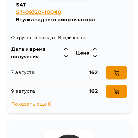
282
SAT
15 августа
ST-09320-10040
406
13 августа
Втулка заднего амортизатора
442
18 августа
221
14 августа
Отгрузка со склада г. Владивосток
449
19 августа
Дата и время
384
14 августа
Цена
получения
466
22 августа
406
14 августа
162
7 августа
416
23 августа
414
14 августа
162
9 августа
447
24 августа
Показать еще 6
384
16 августа
162
12 августа
449
24 августа
408
17 августа
162
14 августа
483
25 августа