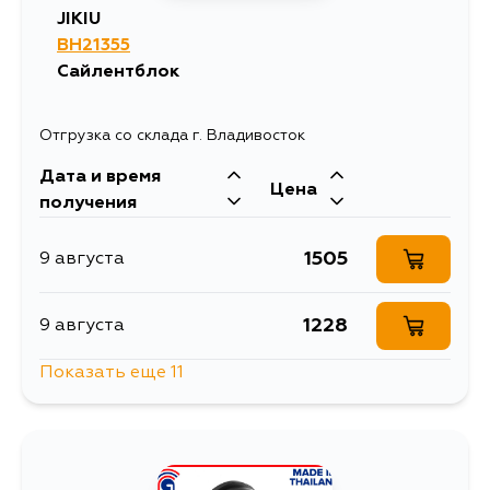
JIKIU
BH21355
586
15 августа
Сайлентблок
586
30 августа
Отгрузка со склада г. Владивосток
Дата и время
586
1 сентября
Цена
получения
1505
9 августа
1228
9 августа
Показать еще 11
1505
9 августа
1307
10 августа