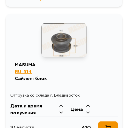
906
12 августа
1727
12 августа
1246
14 августа
906
15 августа
MASUMA
RU-514
906
5 сентября
Сайлентблок
Отгрузка со склада г. Владивосток
Дата и время
Цена
получения
410
10 августа