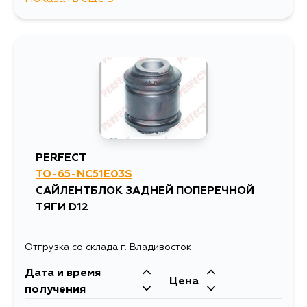
1505
30 августа
922
30 августа
1505
5 сентября
1151
4 сентября
922
5 сентября
1113
5 сентября
PERFECT
TO-65-NC51E03S
1121
5 сентября
САЙЛЕНТБЛОК ЗАДНЕЙ ПОПЕРЕЧНОЙ
ТЯГИ D12
Отгрузка со склада г. Владивосток
Дата и время
Цена
получения