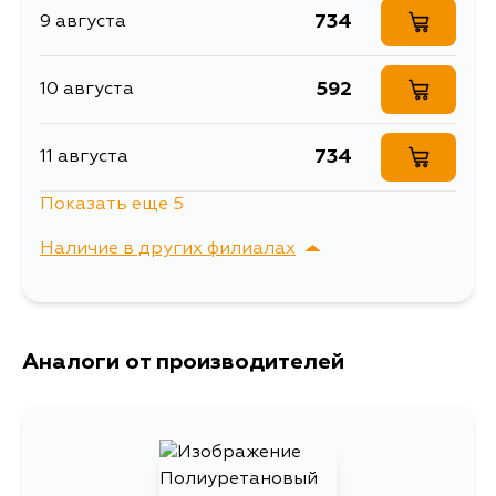
поперечной тяги
NCP59G, NCP52V, NCP165V,
734
9 августа
NCP25, NCP16, NNP15, NCZ25,
Ширина упаковки, мм
33
NCP15, NCP165, NCP55, NCP59
592
10 августа
734
11 августа
Показать еще 5
734
12 августа
Наличие в других филиалах
734
13 августа
г. Владивосток,
Выбрать
Крыгина , д. 15
882
Аналоги от производителей
14 августа
734
14 августа
734
15 августа