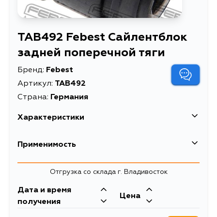
TAB492 Febest Сайлентблок
задней поперечной тяги
Бренд:
Febest
Артикул:
TAB492
Страна:
Германия
Характеристики
EAN-13
4056111074450
Применимость
Высота упаковки, мм
33
Toyota
Отгрузка со склада г. Владивосток
Длина упаковки, мм
40
Кузов
Двигатель
Дата и время
Масса, кг
0.086
Цена
NCP65, SCP11, NLP51, NSP160,
1NZFE
получения
NHP160, NCP35, NCP50V, NCP51V,
Сайлентблок задней
Описание
NCP55V, NLP51V, NCP58G,