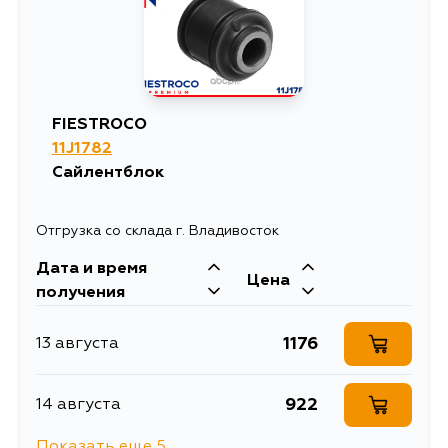
1549
10 августа
1307
11 августа
FIESTROCO
11J1782
1505
12 августа
Сайлентблок
1939
12 августа
Отгрузка со склада г. Владивосток
Дата и время
1551
14 августа
Цена
получения
1505
15 августа
1176
13 августа
1307
25 августа
922
14 августа
Показать еще 5