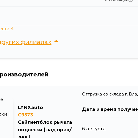
Ширина упаковки, мм
3
еще 4
других филиалах
12 месяцев
сток, Крыгина , д. 15
24 месяцев
производителей
12.88 дней
i
24 месяцев
12.88 дней
Отгрузка со склада г. Вл
i
LYNXauto
Дата и время получе
C9373
Сайлентблок рычага
6 августа
подвески | зад прав/
лев |