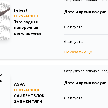
8 августа
Febest
Дата и время получе
9 августа
0125-AE101CL
Тяга задняя
6 августа
поперечная
11 августа
регулируемая
6 августа
11 августа
Показать еще 1
31 августа
12 августа
Отгрузка со склада г. Вл
31 августа
Дата и время получе
ASVA
0101-AE100CL
САЙЛЕНТБЛОК
6 августа
ЗАДНЕЙ ТЯГИ