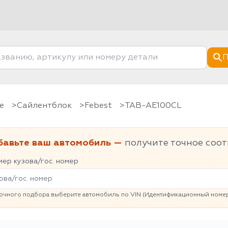
П
е
Сайлентблок
Febest
TAB-AE100CL
бавьте ваш автомобиль —
получите точное соот
ер кузова/гос. номер
очного подбора выберите автомобиль по VIN (Идентификационный номер 