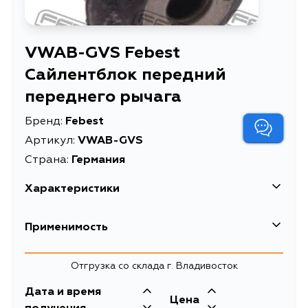
VWAB-GVS Febest
Сайлентблок передний
переднего рычага
Бренд:
Febest
Артикул:
VWAB-GVS
Страна:
Германия
Характеристики
EAN-13
4056111048116
Применимость
Высота упаковки, мм
48
Honda
Отгрузка со склада г. Владивосток
Длина упаковки, мм
54
Дата и время
Масса, кг
0.203
Volkswagen
Цена