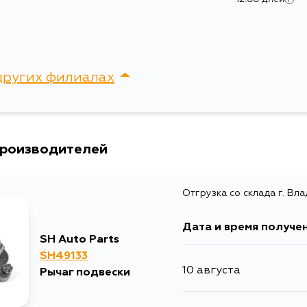
других филиалах
сток, Крыгина , д. 15
производителей
Отгрузка со склада г. Вл
Дата и время получе
SH Auto Parts
SH49133
10 августа
Рычаг подвески