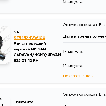
13 августа
Отгрузка со склада г. Вл
SAT
Дата и время получе
ST54524VW100
Рычаг передний
верхний NISSAN
17 августа
CARAVAN/HOMY/URVAN
E25 01-12 RH
17 августа
Показать еще 2
19 августа
Отгрузка со склада г. Вл
21 августа
TrustAuto