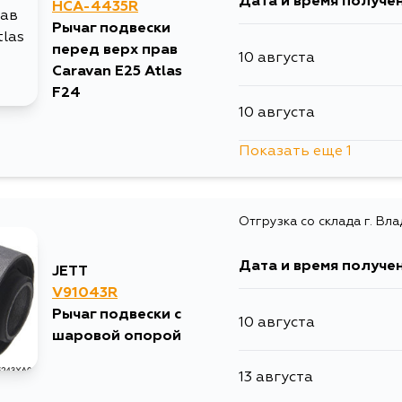
Дата и время получе
HCA-4435R
Рычаг подвески
перед верх прав
10 августа
Caravan E25 Atlas
F24
10 августа
Показать еще 1
13 августа
Отгрузка со склада г. Вл
Дата и время получе
JETT
V91043R
Рычаг подвески с
10 августа
шаровой опорой
13 августа