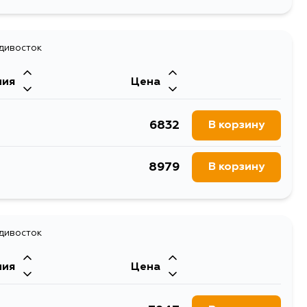
адивосток
ния
Цена
6832
В корзину
8979
В корзину
адивосток
ния
Цена