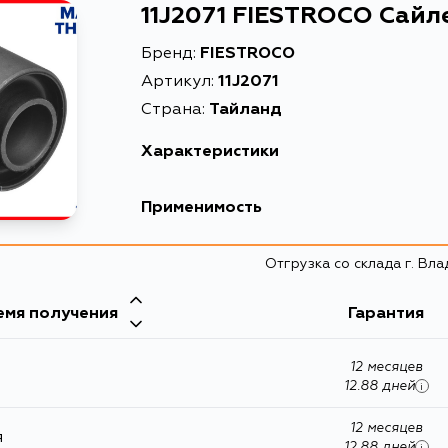
11J2071 FIESTROCO Сайл
Бренд:
FIESTROCO
Артикул:
11J2071
Страна:
Тайланд
Характеристики
Масса, кг
Применимость
Объем упаковки, л
Nissan
Отгрузка со склада г. Вл
Описание
Кузов
Товарная группа
емя получения
Гарантия
E25, E26
12 месяцев
12.88 дней
i
12 месяцев
я
12.88 дней
i