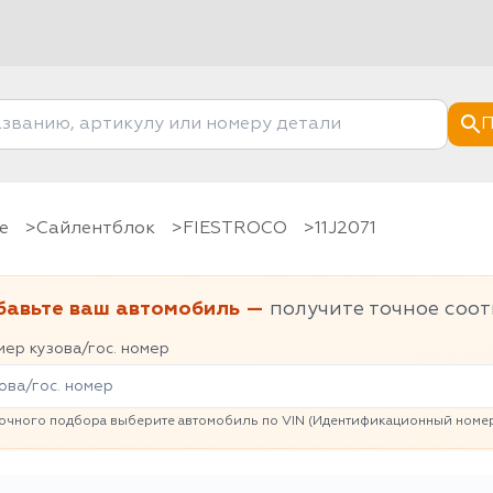
П
е
Сайлентблок
FIESTROCO
11J2071
бавьте ваш автомобиль —
получите точное соот
ер кузова/гос. номер
очного подбора выберите автомобиль по VIN (Идентификационный номер 