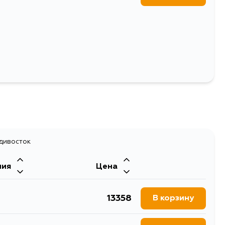
Выбрать
адивосток
ния
Цена
13358
В корзину