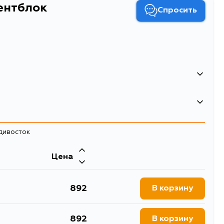
ентблок
Спросить
0.194
0.49
адивосток
Сайлентблок
Двигатель
сайлентблоки
Цена
892
В корзину
892
В корзину