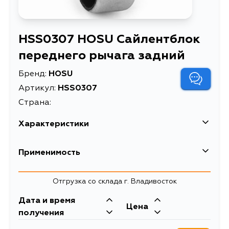
HSS0307 HOSU Сайлентблок
переднего рычага задний
Бренд:
HOSU
Артикул:
HSS0307
Страна:
Характеристики
Сайлентблок
Применимость
Описание
переднего рычага
задний
Отгрузка со склада г. Владивосток
Сайлентблок Audi A3
96-03 / Skoda Octavia
Дата и время
Цена
Расширенное описание
96-13 / Rapid 12- /
получения
Volkswagen Golf 97-06