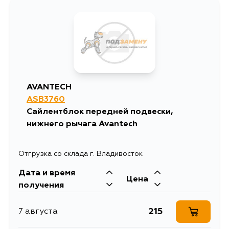
713
30 августа
691
1 сентября
691
3 сентября
AVANTECH
ASB3760
Сайлентблок передней подвески,
нижнего рычага Avantech
Отгрузка со склада г. Владивосток
Дата и время
Цена
получения
215
7 августа