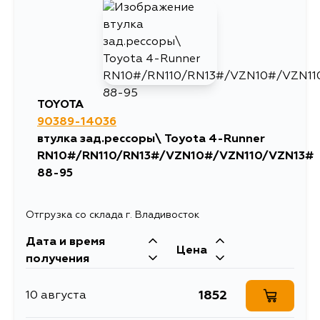
2161
2 сентября
2093
3 сентября
TOYOTA
90389-14036
2093
4 сентября
втулка зад.рессоры\ Toyota 4-Runner
RN10#/RN110/RN13#/VZN10#/VZN110/VZN13#
2153
4 сентября
88-95
Отгрузка со склада г. Владивосток
Дата и время
Цена
получения
1852
10 августа