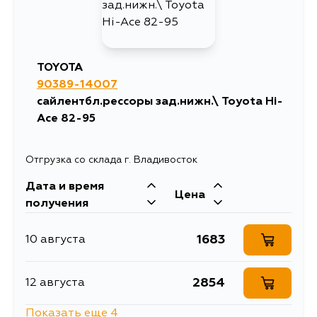
KDH212R, LH212R, TRH213R,
KDH200R, KDH201R, KDH203R,
KDH220L, KDH220R, KDH221R,
KDH223R, KDH201L, KDH200L,
KDH203L, TRH200R, KDH213R,
TOYOTA
KDH213L, GDH201R, RZH103R,
RZH113R, RZH125R, GDH223R,
90389-14007
LH172R, LH184R, LH162R, LH103R,
сайлентбл.рессоры зад.нижн.\ Toyota Hi-
LH113R, KZH110, KZH116, KZH120,
KZH126
Ace 82-95
Отгрузка со склада г. Владивосток
Дата и время
Цена
получения
1683
10 августа
2854
12 августа
Показать еще 4