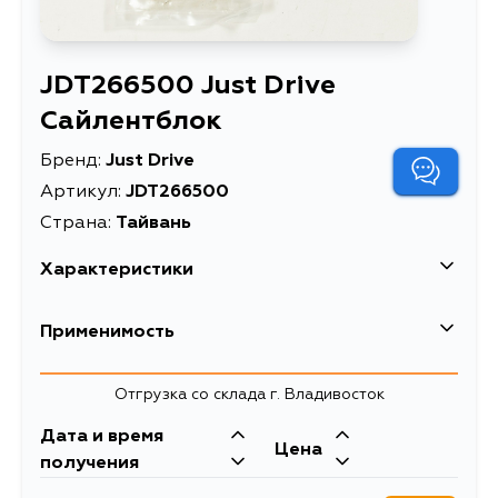
JDT266500 Just Drive
Сайлентблок
Бренд:
Just Drive
Артикул:
JDT266500
Страна:
Тайвань
Характеристики
Масса, кг
1.091
Применимость
Описание
Сайлентблок
Toyota
Отгрузка со склада г. Владивосток
Кузов
Двигатель
Дата и время
Цена
LH102, LH102V, LH103, LH103V,
2Y, L, 4Y, 3YP, 3YJ,
получения
LH104, LH105, LH110, LH110G, LH112,
3Y, 2YC, 3YU, 2LT,
LH113, LH113K, LH113V, LH114, LH115,
2L, 2KDFTV, 5LE,