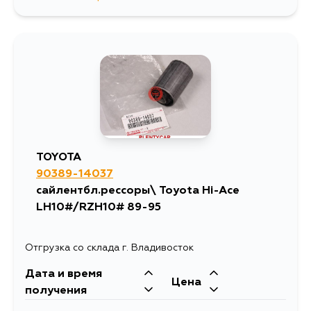
3804
14 августа
3056
14 августа
3804
2 сентября
3804
4 сентября
TOYOTA
90389-14037
сайлентбл.рессоры\ Toyota Hi-Ace
LH10#/RZH10# 89-95
Отгрузка со склада г. Владивосток
Дата и время
Цена
получения