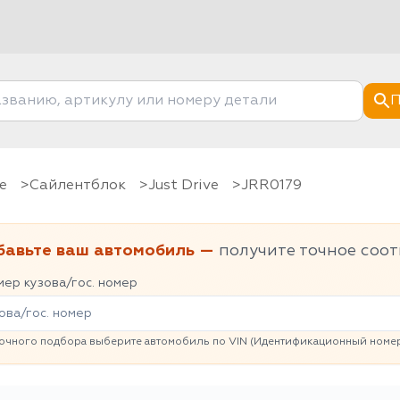
П
е
Сайлентблок
Just Drive
JRR0179
бавьте ваш автомобиль —
получите точное соот
ер кузова/гос. номер
очного подбора выберите автомобиль по VIN (Идентификационный номер 