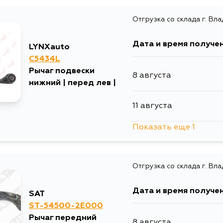
Отгрузка со склада г. Вл
Дата и время получе
LYNXauto
C5434L
Рычаг подвески
8 августа
нижний | перед лев |
11 августа
Показать еще 1
5 сентября
Отгрузка со склада г. Вл
Дата и время получе
SAT
ST-54500-2E000
Рычаг передний
8 августа