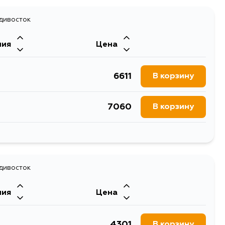
адивосток
ния
Цена
6611
В корзину
7060
В корзину
6045
В корзину
адивосток
ния
Цена
4301
В корзину