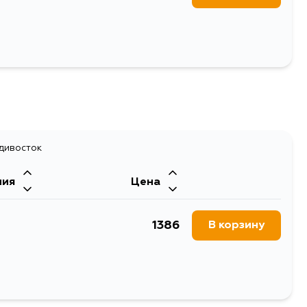
адивосток
ния
Цена
1386
В корзину