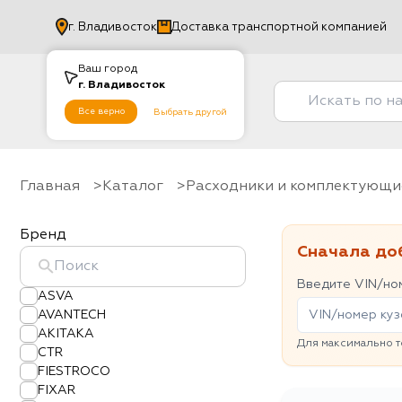
г.
Владивосток
Доставка транспортной компанией
Ваш город
г.
Владивосток
Все верно
Выбрать другой
Главная
Каталог
Расходники и комплектующи
Бренд
Сначала до
Введите VIN/ном
ASVA
AVANTECH
AKITAKA
Для максимально т
CTR
FIESTROCO
FIXAR