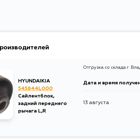
производителей
Отгрузка со склада г. Вл
HYUNDAIKIA
Дата и время получе
545844L000
Сайлентблок,
13 августа
задний переднего
рычага L,R