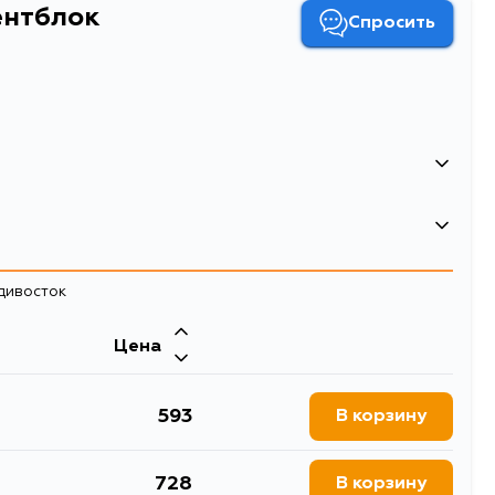
ентблок
Спросить
Сайлентблок
адивосток
Цена
593
В корзину
728
В корзину