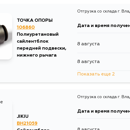
Отгрузка со склада г. Вл
ТОЧКА ОПОРЫ
Дата и время получе
106860
Полиуретановый
сайлентблок
8 августа
передней подвески,
нижнего рычага
8 августа
Показать еще 2
11 августа
Отгрузка со склада г. Вл
4 сентября
Дата и время получе
JIKIU
BH21059
8 августа