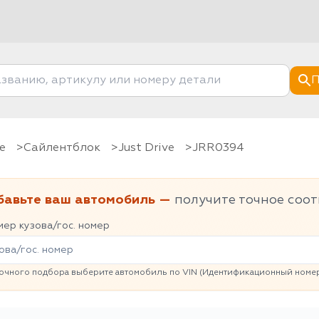
П
е
Сайлентблок
Just Drive
JRR0394
бавьте ваш автомобиль —
получите точное соот
ер кузова/гос. номер
очного подбора выберите автомобиль по VIN (Идентификационный номер 