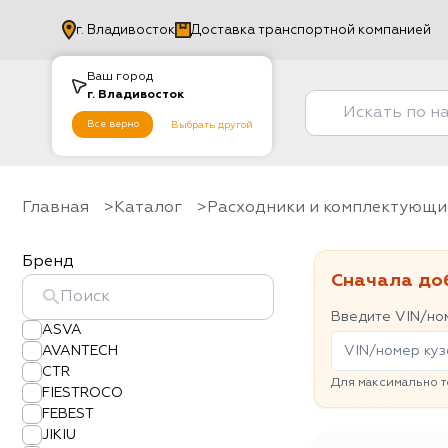
г.
Владивосток
Доставка транспортной компанией
Ваш город
г.
Владивосток
Все верно
Выбрать другой
Главная
Каталог
Расходники и комплектующи
Бренд
Сначала до
Введите VIN/ном
ASVA
AVANTECH
CTR
Для максимально т
FIESTROCO
FEBEST
JIKIU