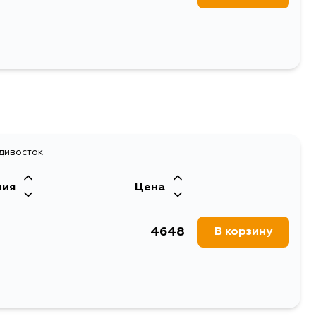
адивосток
ния
Цена
4648
В корзину