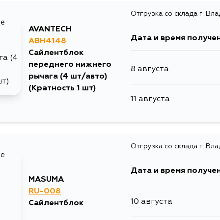
Отгрузка со склада г. Вл
13 августа
AVANTECH
Дата и время получе
ABH4148
14 августа
Сайлентблок
переднего нижнего
8 августа
24 августа
рычага (4 шт/авто)
(Кратность 1 шт)
11 августа
Отгрузка со склада г. Вл
Дата и время получе
MASUMA
RU-008
10 августа
Сайлентблок