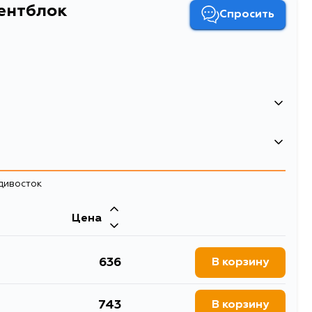
лентблок
Спросить
Сайлентблок
адивосток
Двигатель
Цена
5R, RZF85R, LF85L, KM75,
, SR50G, KR52V, CR52V,
636
В корзину
743
В корзину