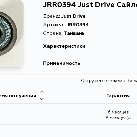
JRR0394 Just Drive Сай
Бренд:
Just Drive
Артикул:
JRR0394
Страна:
Тайвань
Характеристики
Описание
Применимость
Toyota
Отгрузка со склада г. Вл
Кузов
емя получения
Гарантия
KF60, RZF61, 71, YF60, 80, 52, SR40, 50, LF8
CM75, CM80, CM85, KM80, KM85, CR50G, CR51V
RZF85L, RZF84L
6 месяцев
6 месяцев
i