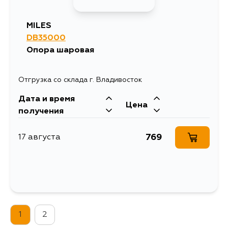
1430
13 августа
MILES
DB35000
1281
16 августа
Опора шаровая
1598
16 августа
Отгрузка со склада г. Владивосток
Дата и время
1281
17 августа
Цена
получения
1281
18 августа
769
17 августа
1281
19 августа
1281
20 августа
1
2
1281
22 августа