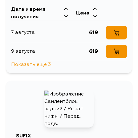
Дата и время
2124
13 августа
Цена
получения
2124
27 августа
619
7 августа
2124
29 августа
619
9 августа
Показать еще 3
2124
1 сентября
619
13 августа
619
27 августа
619
29 августа
SUFIX