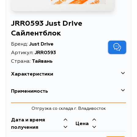
JRR0593 Just Drive
Сайлентблок
Бренд:
Just Drive
Артикул:
JRR0593
Страна:
Тайвань
Характеристики
Описание
Сайлентблок
Применимость
Toyota
Отгрузка со склада г. Владивосток
Кузов
Двигатель
Дата и время
Цена
KSP92, NCP96, SCP92, SCP100,
получения
KSP90, SCP90, NCP91, NCP93,
NLP90, NSP90, ZSP90, ZSP110,