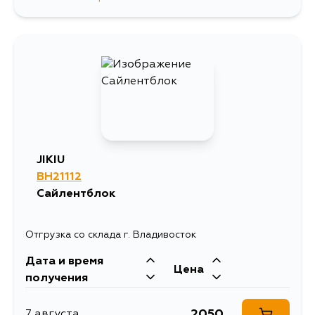
810
9 августа
810
10 августа
810
13 августа
810
27 августа
JIKIU
BH21112
810
29 августа
Сайлентблок
810
1 сентября
Отгрузка со склада г. Владивосток
Дата и время
Цена
получения
2050
7 августа