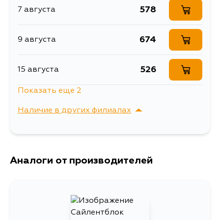
NCP92L, NCP92R, NCP93L,
578
7 августа
NCP93R, NCP91R, NCP91L,
NCP90L, NLP90R, KSP90L,
KSP90R, NLP90L, SCP90L,
SCP90R, NSP90L, NSP90R,
674
9 августа
NCP110, NCP115, ZSP110L, NCP95,
NCP90R, NCP100, NCP105,
ZSP90L, ZSP90R
526
15 августа
Показать еще 2
728
3 сентября
Наличие в других филиалах
737
5 сентября
г. Владивосток,
Выбрать
Крыгина , д. 15
Аналоги от производителей