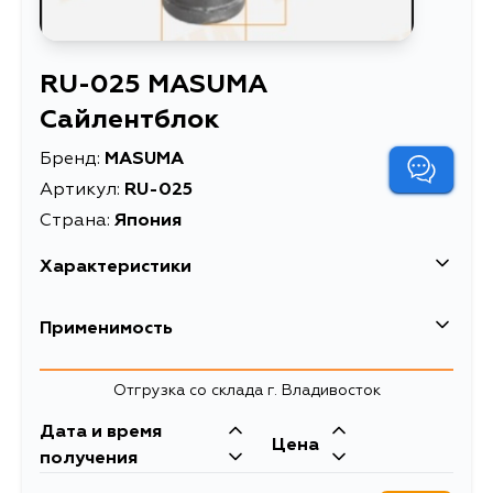
RU-025 MASUMA
Сайлентблок
Бренд:
MASUMA
Артикул:
RU-025
Страна:
Япония
Характеристики
EAN-13
4560116970568
Применимость
Высота упаковки, мм
62
Toyota
Отгрузка со склада г. Владивосток
Длина упаковки, мм
34
Кузов
Двигатель
Дата и время
Масса, кг
0.1
Цена
AT150, AT151, CT150, ST150, ST151,
2CL, 4AELU, 3ALU,
получения
AE80, AE81, AE82, EE80, CE80
1SILU, 4ALC, 4AL,
Объем упаковки, л
7.1672E-5
2SEL, 1SL, 1SEL,