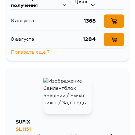
Цена
получения
1368
8 августа
1284
8 августа
Показать еще 7
1368
8 августа
1368
10 августа
2000
11 августа
1629
13 августа
SUFIX
SL1151
1368
13 августа