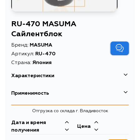
RU-470 MASUMA
Сайлентблок
Бренд:
MASUMA
Артикул:
RU-470
Страна:
Япония
Характеристики
EAN-13
4560116976140
Применимость
Высота упаковки, мм
100
Mazda
Отгрузка со склада г. Владивосток
Длина упаковки, мм
40
Кузов
Двигатель
Дата и время
Масса, кг
0.17
Цена
BK3P, BK5P, BKEP, BLA4Y, BL14F,
получения
BL12F, BL, BK
Объем упаковки, л
0.00016