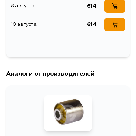
614
8 августа
Описание
Сайлентблок
Сайлентблок MASUMA
Расширенное описание
614
10 августа
MAZDA3/ BK rear
Товарная группа
сайлентблоки
Ширина упаковки, мм
40
Аналоги от производителей