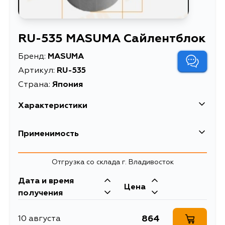
RU-535 MASUMA Сайлентблок
Бренд:
MASUMA
Артикул:
RU-535
Страна:
Япония
Характеристики
EAN-13
4560116975921
Применимость
Высота упаковки, мм
53
Отгрузка со склада г. Владивосток
Длина упаковки, мм
56
Дата и время
Масса, кг
0.34
Цена
получения
Объем упаковки, л
0.000166208
864
10 августа
Описание
Сайлентблок