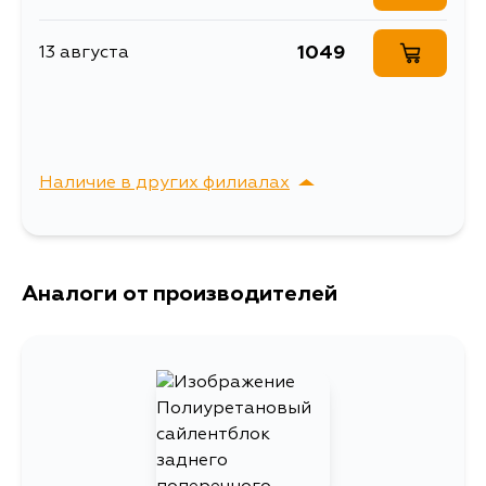
Сайлентблок MASUMA
Расширенное описание
1049
13 августа
ALMERA / B10RS rear
Товарная группа
сайлентблоки
Ширина упаковки, мм
56
Наличие в других филиалах
г. Владивосток,
Выбрать
Крыгина , д. 15
Аналоги от производителей