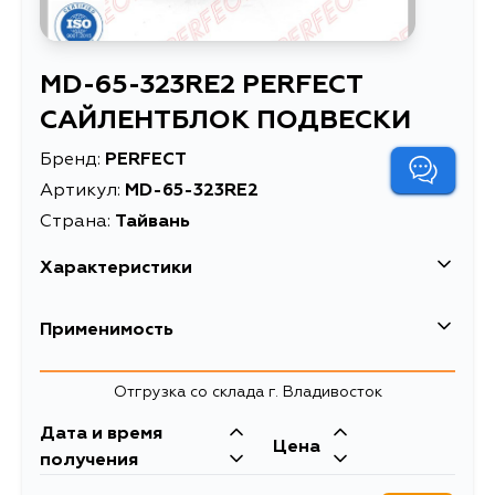
MD-65-323RE2 PERFECT
САЙЛЕНТБЛОК ПОДВЕСКИ
Бренд:
PERFECT
Артикул:
MD-65-323RE2
Страна:
Тайвань
Характеристики
Высота упаковки, мм
62
Применимость
Длина упаковки, мм
37
Mazda
Отгрузка со склада г. Владивосток
Масса, кг
0.15
Дата и время
Объем упаковки, л
0.084878
Цена
получения
САЙЛЕНТБЛОК
Описание