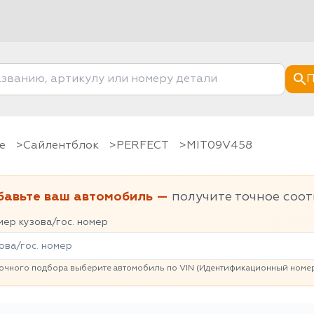
П
е
Сайлентблок
PERFECT
MIT09V458
бавьте ваш автомобиль —
получите точное соот
ер кузова/гос. номер
очного подбора выберите автомобиль по VIN (Идентификационный номер 