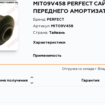
MIT09V458 PERFECT С
ПЕРЕДНЕГО АМОРТИЗА
Бренд:
PERFECT
Артикул:
MIT09V458
Страна:
Тайвань
Характеристики
Высота упаковки, мм
37
Применимость
Длина упаковки, мм
37
Mitsubishi
Отгрузка со склада г. Вл
Масса, кг
0.057
Кузов
Объем упаковки, л
0.04791
емя получения
Гарантия
PD8W, PE8W, PF8W, PD3W, PD4V, PD4W, PD5V
Описание
САЙЛЕН
Ширина упаковки, мм
35