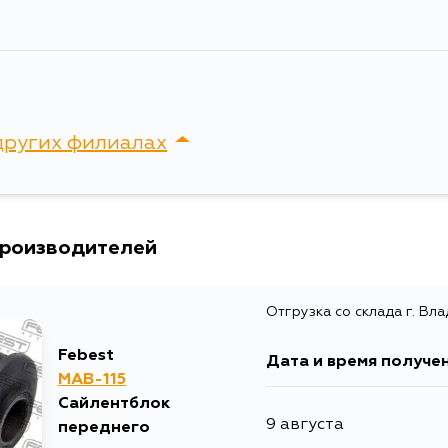
других филиалах
сток, Крыгина , д. 15
производителей
Отгрузка со склада г. Вл
Febest
Дата и время получе
MAB-115
Сайлентблок
9 августа
переднего