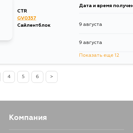
Дата и время получе
CTR
GV0357
9 августа
Сайлентблок
9 августа
Показать еще 12
10 августа
4
5
6
>
10 августа
10 августа
12 августа
Компания