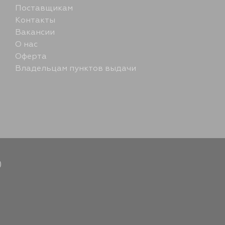
14 августа
Поставщикам
Контакты
14 августа
Вакансии
О нас
Оферта
15 августа
Владельцам пунктов выдачи
16 августа
17 августа
18 августа
)
20 августа
5 сентября