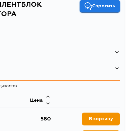
АЙЛЕНТБЛОК
Спросить
ТОРА
адивосток
Двигатель
5
Цена
, PD5W, PD6W, PF6W
4G64, 4M40, 4D56, 6G72, 4G63
ТБЛОК ПЕРЕДНЕГО АМОРТИЗАТОРА
580
В корзину