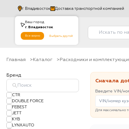
г.
Владивосток
Доставка транспортной компанией
Ваш город
г.
Владивосток
Все верно
Выбрать другой
Главная
Каталог
Расходники и комплектующи
Бренд
Сначала до
Введите VIN/ном
CTR
DOUBLE FORCE
FEBEST
Для максимально т
JETT
KYB
LYNXAUTO