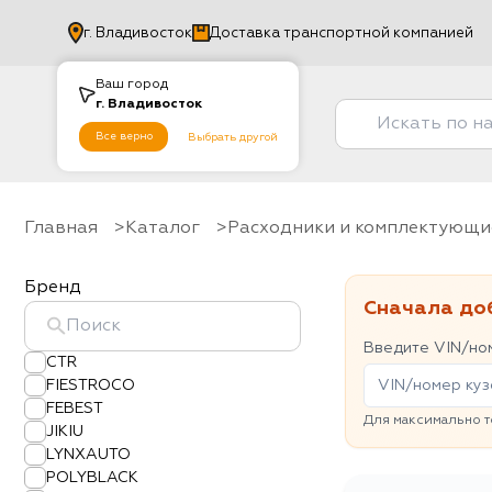
г.
Владивосток
Доставка транспортной компанией
Ваш город
г.
Владивосток
Все верно
Выбрать другой
Главная
Каталог
Расходники и комплектующи
Бренд
Сначала до
Введите VIN/ном
CTR
FIESTROCO
FEBEST
Для максимально т
JIKIU
LYNXAUTO
POLYBLACK