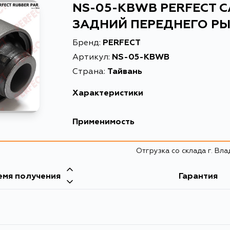
NS-05-KBWB PERFECT 
ЗАДНИЙ ПЕРЕДНЕГО Р
Бренд:
PERFECT
Артикул:
NS-05-KBWB
Страна:
Тайвань
Характеристики
Высота упаковки, мм
54
Применимость
Длина упаковки, мм
54
Nissan
Отгрузка со склада г. Вл
Масса, кг
0.252
Кузов
Объем упаковки, л
0.1
емя получения
Гарантия
N17L, N17LL, N17T, K13N, K13T, E12T
Описание
САЙЛЕН
Товарная группа
сайлент
Ширина упаковки, мм
50