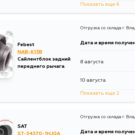
Показать еще 6
10 августа
Отгрузка со склада г. Вл
11 августа
Дата и время получе
Febest
12 августа
NAB-K13B
Сайлентблок задний
8 августа
13 августа
переднего рычага
10 августа
31 августа
Показать еще 2
13 августа
2 сентября
Отгрузка со склада г. Вл
14 августа
SAT
Дата и время получе
ST-54570-1HJ0A