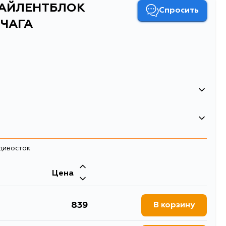
САЙЛЕНТБЛОК
Спросить
ЫЧАГА
адивосток
Двигатель
Цена
HR15DE, HR12DE
ТБЛОК ЗАДНИЙ ПЕРЕДНЕГО РЫЧАГА
839
В корзину
блоки рычагов подвески