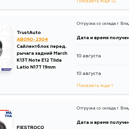
Показать еще 12
8 августа
Отгрузка со склада г. Вл
9 августа
TrustAuto
Дата и время получе
AB090-2304
10 августа
Сайлентблок перед.
рычага задний March
10 августа
10 августа
K13T Note E12 Tiida
Latio N17T 19mm
10 августа
11 августа
Показать еще 1
11 августа
12 августа
Отгрузка со склада г. Вл
13 августа
Дата и время получе
FIESTROCO