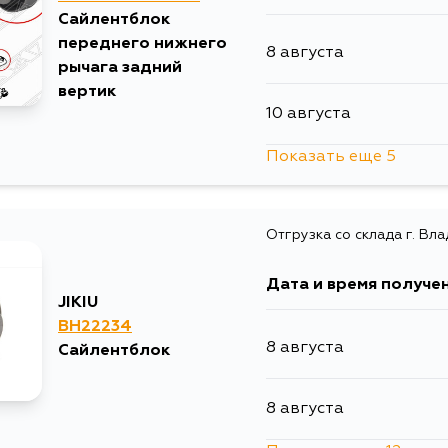
Сайлентблок
переднего нижнего
8 августа
рычага задний
вертик
10 августа
Показать еще 5
13 августа
Отгрузка со склада г. Вл
15 августа
Дата и время получе
17 августа
JIKIU
BH22234
8 августа
Сайлентблок
17 августа
8 августа
19 августа