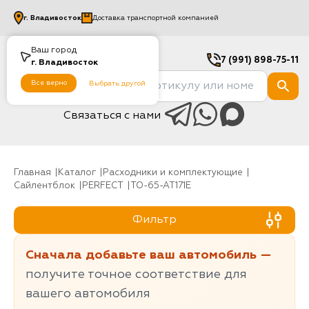
г.
Владивосток
Доставка транспортной компанией
Ваш город
7 (991) 898-75-11
г.
Владивосток
Все верно
Выбрать другой
Связаться с нами
Главная
Каталог
Расходники и комплектующие
Сайлентблок
PERFECT
TO-65-AT171E
Фильтр
Сначала добавьте ваш автомобиль —
получите точное соответствие для
вашего автомобиля