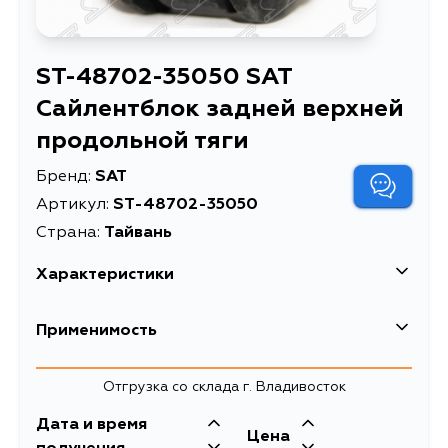
ST-48702-35050 SAT
Сайлентблок задней верхней
продольной тяги
Бренд:
SAT
Артикул:
ST-48702-35050
Страна:
Тайвань
Характеристики
Сайлентблок задней
Применимость
Описание
верхней продольной
тяги
Toyota
Отгрузка со склада г. Владивосток
Сайлентблок Toyota
Кузов
Land Cruiser Prado
Двигатель
Дата и время
Цена
Расширенное описание
(J90) 96-02 / 4Runner
KZN185, RZN180, VZN180,
5VZFE, 3RZFE, 3L,