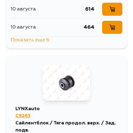
614
10 августа
464
10 августа
Показать еще 6
597
10 августа
616
12 августа
1232
13 августа
640
15 августа
LYNXauto
C9263
535
30 августа
Сайлентблок / Тяга продол. верх. / Зад.
подв.