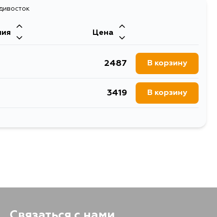
адивосток
ния
Цена
2487
В корзину
3419
В корзину
3354
В корзину
Связаться с нами