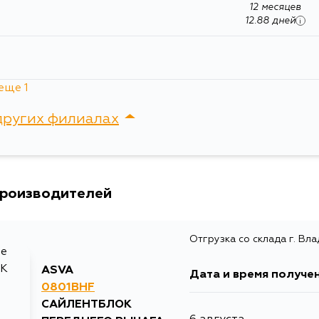
12 месяцев
12.88 дней
i
еще 1
12 месяцев
12.88 дней
i
других филиалах
сток, Крыгина , д. 15
производителей
Отгрузка со склада г. Вл
ASVA
Дата и время получе
0801BHF
САЙЛЕНТБЛОК