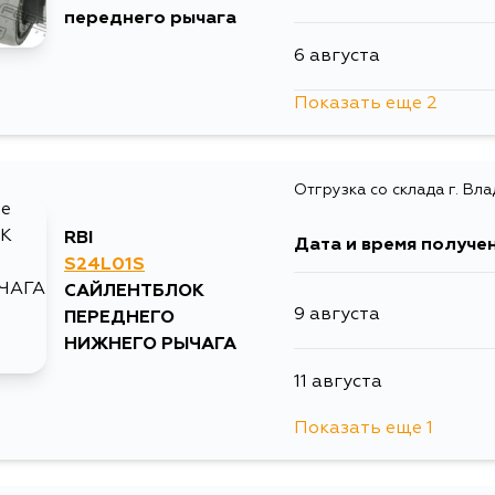
переднего рычага
6 августа
10 августа
Показать еще 2
10 августа
11 августа
Отгрузка со склада г. Вл
11 августа
11 августа
RBI
Дата и время получе
S24L01S
13 августа
САЙЛЕНТБЛОК
9 августа
ПЕРЕДНЕГО
13 августа
НИЖНЕГО РЫЧАГА
11 августа
15 августа
Показать еще 1
13 августа
17 августа