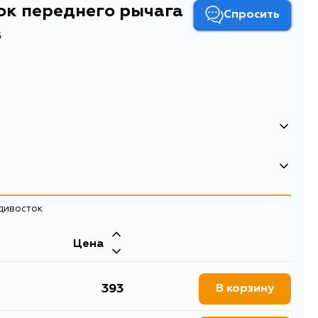
ок переднего рычага
Спросить
в
адивосток
Цена
393
В корзину