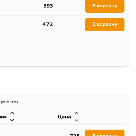
393
В корзину
472
В корзину
393
В корзину
Выбрать
адивосток
ния
Цена