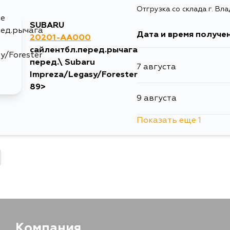
Отгрузка со склада г. Вл
SUBARU
Дата и время получе
20201-AA000
сайлентбл.перед.рычага
перед.\ Subaru
7 августа
Impreza/Legasy/Forester
89>
9 августа
Показать еще 1
11 августа
Компания