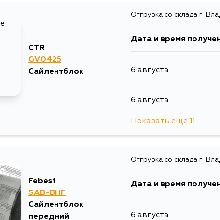
Отгрузка со склада г. Вл
31 августа
Дата и время получе
CTR
GV0425
6 августа
Сайлентблок
6 августа
Показать еще 11
6 августа
Отгрузка со склада г. Вл
6 августа
Febest
Дата и время получе
8 августа
SAB-BHF
Сайлентблок
6 августа
передний
9 августа