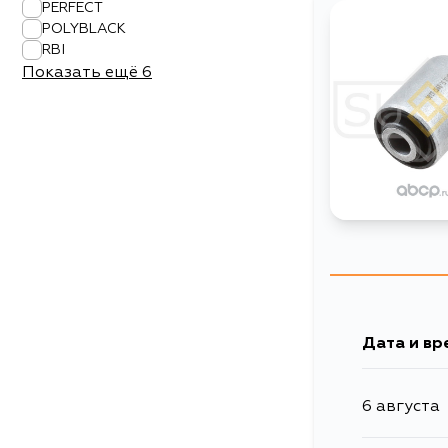
PERFECT
POLYBLACK
RBI
Показать ещё
6
Дата и вр
6 августа