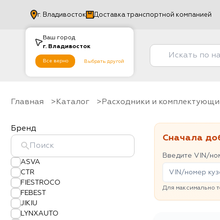
г.
Владивосток
Доставка транспортной компанией
Ваш город
г.
Владивосток
Все верно
Выбрать другой
Главная
Каталог
Расходники и комплектующи
Бренд
Сначала до
Введите VIN/ном
ASVA
CTR
FIESTROCO
Для максимально т
FEBEST
JIKIU
LYNXAUTO