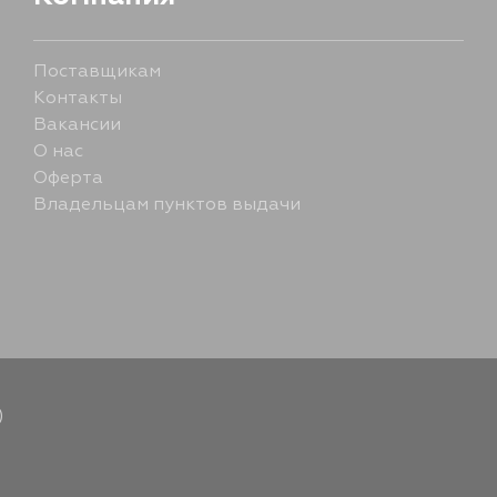
12 августа
Поставщикам
Контакты
14 августа
Вакансии
О нас
Оферта
29 августа
Владельцам пунктов выдачи
4 сентября
)