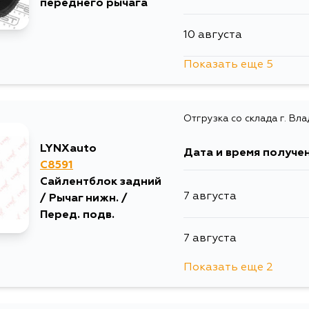
переднего рычага
10 августа
14 августа
Показать еще 5
11 августа
29 августа
Отгрузка со склада г. Вл
12 августа
4 сентября
LYNXauto
Дата и время получе
29 августа
C8591
Сайлентблок задний
7 августа
/ Рычаг нижн. /
3 сентября
Перед. подв.
7 августа
4 сентября
Показать еще 2
14 августа