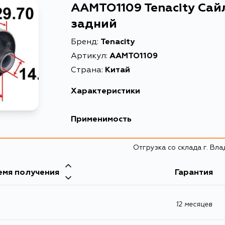
AAMTO1109 Tenacity Сай
задний
Бренд:
Tenacity
Артикул:
AAMTO1109
Страна:
Китай
Характеристики
Высота упаковки, мм
Применимость
Длина упаковки, мм
Toyota
Отгрузка со склада г. Вл
Масса, кг
Кузов
Объем упаковки, л
емя получения
Гарантия
ACA20, ACA21, ACA23, ACA26, ACA28, ACA20W,
CLA21, ZCA25, ZCA26, ZCA25W, ZCA26W
Описание
12 месяцев
Товарная группа
Ширина упаковки, мм