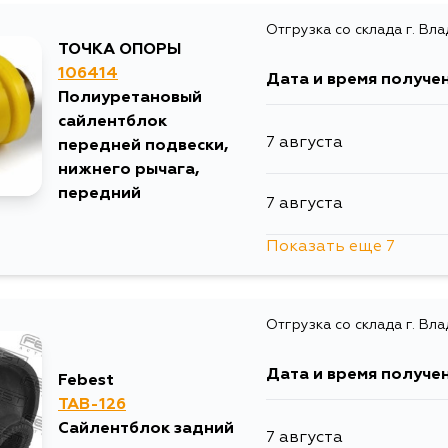
Отгрузка со склада г. Вл
ТОЧКА ОПОРЫ
106414
Дата и время получе
Полиуретановый
сайлентблок
7 августа
передней подвески,
нижнего рычага,
передний
7 августа
Показать еще 7
7 августа
Отгрузка со склада г. Вл
10 августа
Дата и время получе
Febest
10 августа
TAB-126
Сайлентблок задний
7 августа
12 августа