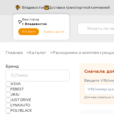
г.
Владивосток
Доставка транспортной компанией
Ваш город
г.
Владивосток
Все верно
Выбрать другой
Главная
Каталог
Расходники и комплектующи
Бренд
Сначала до
Введите VIN/ном
ASVA
FEBEST
JIKIU
Для максимально т
JUST DRIVE
LYNXAUTO
POLYBLACK