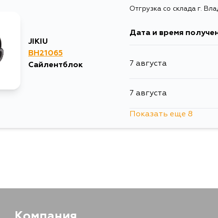
Отгрузка со склада г. Вл
4 сентября
Дата и время получе
JIKIU
BH21065
7 августа
Сайлентблок
7 августа
Показать еще 8
9 августа
10 августа
10 августа
12 августа
Компания