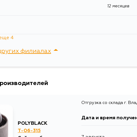
12 месяцев
еще 4
других филиалах
сток, Крыгина , д. 15
производителей
я
Отгрузка со склада г. Вл
Дата и время получе
POLYBLACK
T-06-315