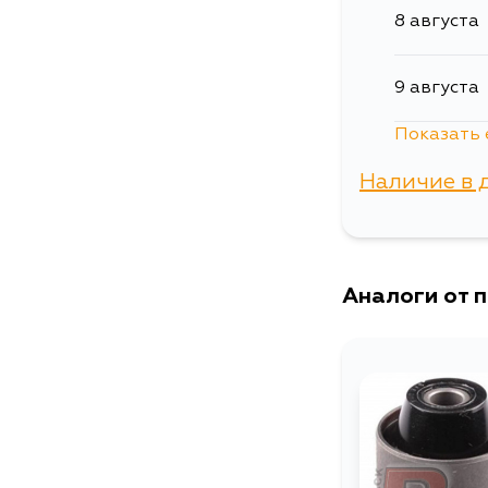
8 августа
9 августа
Показать 
10 августа
Наличие в 
12 августа
г. Владиво
15 августа
Аналоги от 
3 сентябр