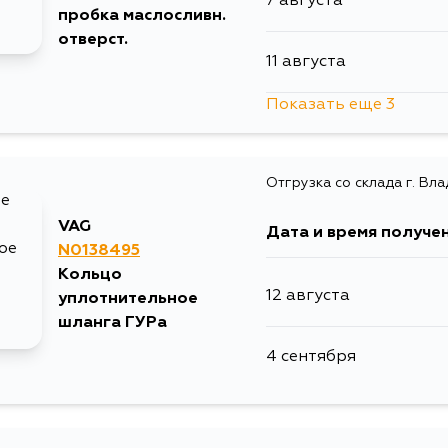
7 августа
пробка маслосливн.
отверст.
11 августа
Показать еще 3
15 августа
Отгрузка со склада г. Вл
31 августа
VAG
Дата и время получе
2 сентября
N0138495
Кольцо
12 августа
уплотнительное
шланга ГУРа
4 сентября