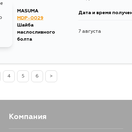
MASUMA
Дата и время получе
29 августа
MDP-0029
Шайба
7 августа
маслосливного
болта
4
5
6
>
Компания