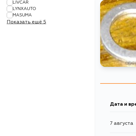
LIVCAR
LYNXAUTO
MASUMA
Показать ещё
5
Дата и вр
7 августа