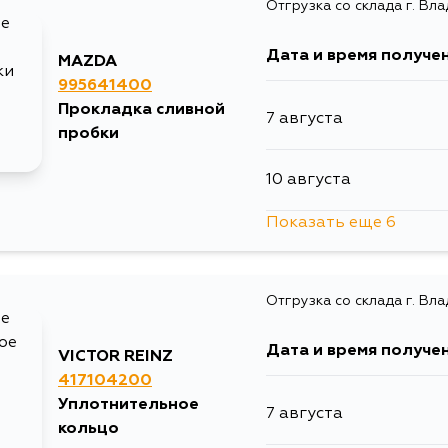
Отгрузка со склада г. Вл
Дата и время получе
MAZDA
995641400
Прокладка сливной
7 августа
пробки
10 августа
Показать еще 6
10 августа
Отгрузка со склада г. Вл
12 августа
Дата и время получе
VICTOR REINZ
12 августа
417104200
Уплотнительное
7 августа
29 августа
кольцо