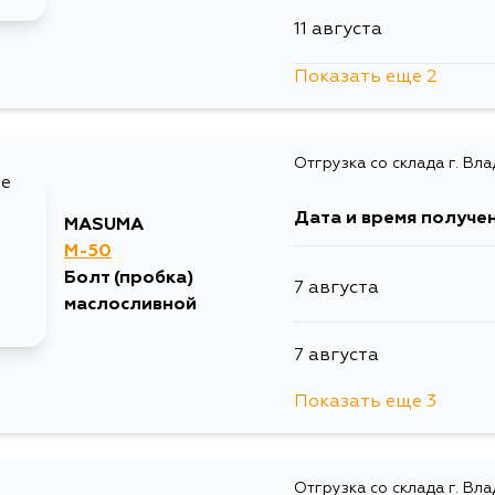
11 августа
31 августа
Показать еще 2
2 сентября
4 сентября
Отгрузка со склада г. Вл
4 сентября
Дата и время получе
MASUMA
M-50
Болт (пробка)
7 августа
маслосливной
7 августа
Показать еще 3
9 августа
Отгрузка со склада г. Вл
11 августа