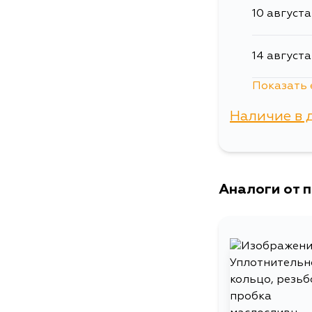
10 августа
14 августа
Показать 
27 август
Наличие в 
29 август
г. Владиво
4 сентябр
Аналоги от 