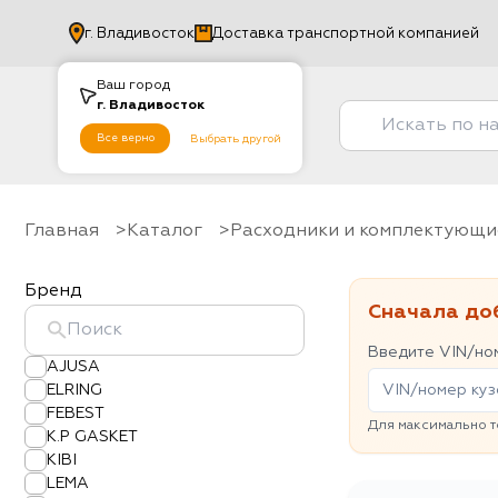
г.
Владивосток
Доставка транспортной компанией
Ваш город
г.
Владивосток
Все верно
Выбрать другой
Главная
Каталог
Расходники и комплектующи
Бренд
Сначала до
Введите VIN/ном
AJUSA
ELRING
FEBEST
Для максимально т
K.P GASKET
KIBI
LEMA