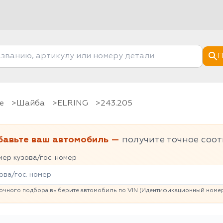
П
е
шайба
ELRING
243.205
бавьте ваш автомобиль —
получите точное соот
ер кузова/гос. номер
очного подбора выберите автомобиль по VIN (Идентификационный номер 