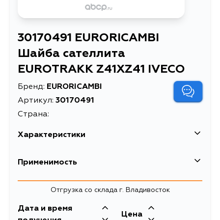
30170491 EURORICAMBI
Шайба сателлита
EUROTRAKK Z41XZ41 IVECO
Бренд:
EURORICAMBI
Артикул:
30170491
Страна:
Характеристики
Шайба сателлита EUROTRAKK
Применимость
Описание
Z41XZ41 IVECO
Отгрузка со склада г. Владивосток
Дата и время
Цена