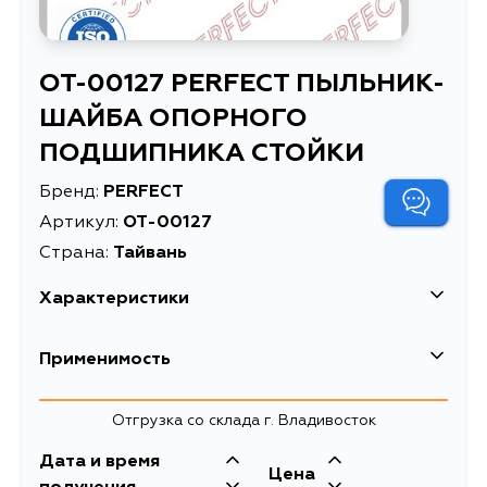
OT-00127 PERFECT ПЫЛЬНИК-
ШАЙБА ОПОРНОГО
ПОДШИПНИКА СТОЙКИ
Бренд:
PERFECT
Артикул:
OT-00127
Страна:
Тайвань
Характеристики
Высота упаковки, мм
45
Применимость
Длина упаковки, мм
45
Отгрузка со склада г. Владивосток
Масса, кг
0.009
Дата и время
ПЫЛЬНИК-ШАЙБА
Цена