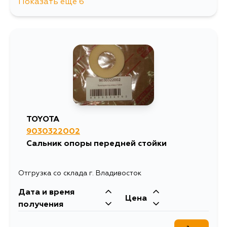
Показать еще 6
655
9 августа
1549
10 августа
801
12 августа
685
14 августа
TOYOTA
9030322002
655
17 августа
Сальник опоры передней стойки
685
4 сентября
Отгрузка со склада г. Владивосток
Дата и время
Цена
получения