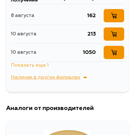
получения
Описание
ОПОРНОГО
ПОДШИПНИКА СТОЙКИ
162
8 августа
Ширина упаковки, мм
6
213
10 августа
1050
10 августа
Показать еще 1
195
12 августа
Наличие в других филиалах
г. Владивосток,
Выбрать
Крыгина , д. 15
Аналоги от производителей