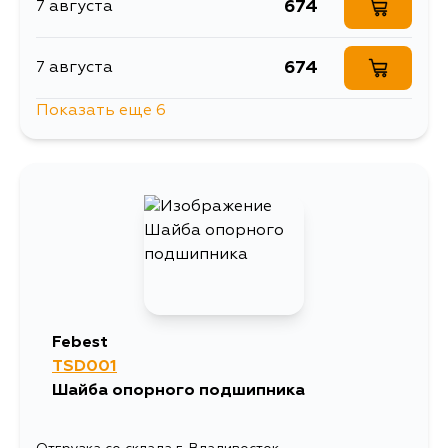
674
7 августа
674
7 августа
Показать еще 6
638
8 августа
793
9 августа
1417
10 августа
723
12 августа
Febest
TSD001
689
12 августа
Шайба опорного подшипника
674
14 августа