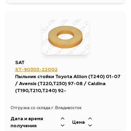
468
9 августа
1235
10 августа
558
12 августа
468
12 августа
SAT
ST-90303-22002
468
4 сентября
Пыльник стойки Toyota Allion (T240) 01-07
/ Avensis (T220,T250) 97-08 / Caldina
(T190,T210,T240) 92-
Отгрузка со склада г. Владивосток
Дата и время
Цена
получения