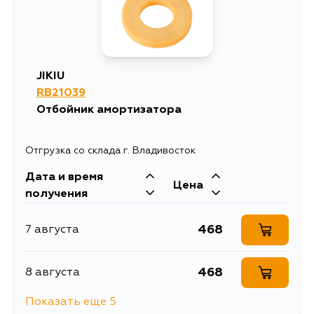
393
12 августа
393
14 августа
JIKIU
RB21039
393
4 сентября
Отбойник амортизатора
Отгрузка со склада г. Владивосток
Дата и время
Цена
получения
468
7 августа
468
8 августа
Показать еще 5