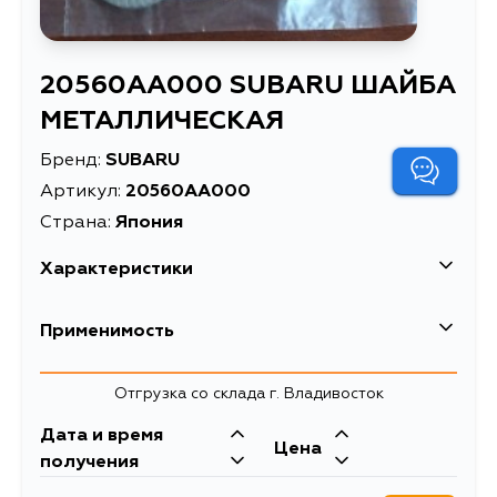
20560AA000 SUBARU ШАЙБА
МЕТАЛЛИЧЕСКАЯ
Бренд:
SUBARU
Артикул:
20560AA000
Страна:
Япония
Характеристики
EAN-13
7777005252460
Применимость
Масса, кг
0.014
Subaru
Отгрузка со склада г. Владивосток
ШАЙБА
Описание
МЕТАЛЛИЧЕСКАЯ
Кузов
Двигатель
Дата и время
Цена
GDG, GGG, GD9, GDF, BC3, BC5,
EJ255, EJ257,
получения
Расширенное описание
Шайба сход- развала
BCA, BCM, BD3, BD5, BD9, BF3,
EJ25D, EJ22E,
BF5, BF7, BFA, BFB, BG3, BG4, BG5,
EJ22, EJ20R,