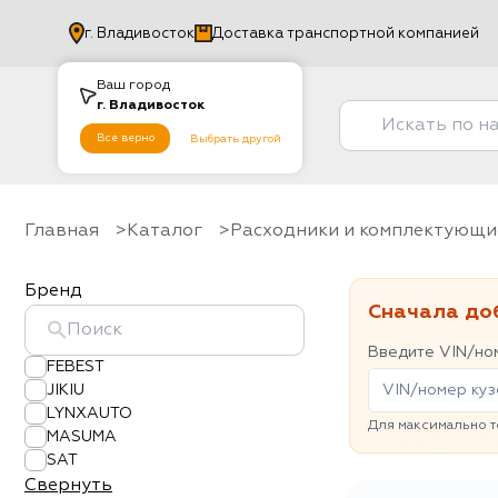
г.
Владивосток
Доставка транспортной компанией
Ваш город
г.
Владивосток
Все верно
Выбрать другой
Главная
Каталог
Расходники и комплектующи
Бренд
Сначала до
Введите VIN/ном
FEBEST
JIKIU
LYNXAUTO
Для максимально т
MASUMA
SAT
Свернуть