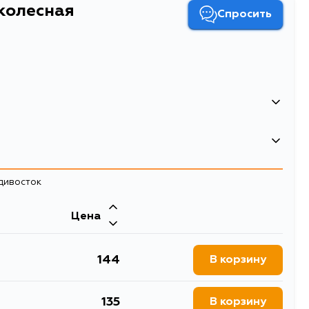
колесная
Спросить
0.098
0.229
адивосток
Шпилька колесная
Цена
144
В корзину
135
В корзину