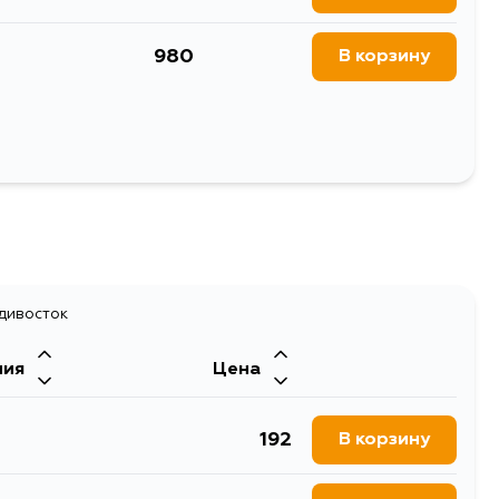
980
В корзину
Выбрать
адивосток
ния
Цена
192
В корзину