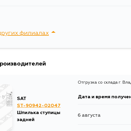
других филиалах
сток, Крыгина , д. 15
производителей
Отгрузка со склада г. Вл
Дата и время получе
SAT
ST-90942-02047
Шпилька ступицы
6 августа
задней