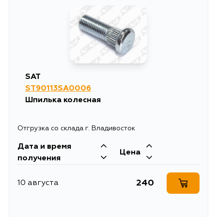
571
10 августа
1306
10 августа
571
12 августа
SAT
ST90113SA0006
571
14 августа
Шпилька колесная
571
15 августа
Отгрузка со склада г. Владивосток
Дата и время
571
4 сентября
Цена
получения
240
10 августа