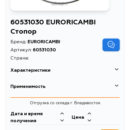
60531030 EURORICAMBI
Стопор
Бренд:
EURORICAMBI
Артикул:
60531030
Страна:
Характеристики
Масса, кг
0.03
Применимость
Описание
Стопор
Mercedes-Benz
Отгрузка со склада г. Владивосток
Кузов
Двигатель
Дата и время
Цена
ГРУЗ. А/М, БАЗА 3150 MM, БАЗА
получения
4250 MM, БАЗА 3700 MM, 669.361,
669.302, 669.303, 669.362,