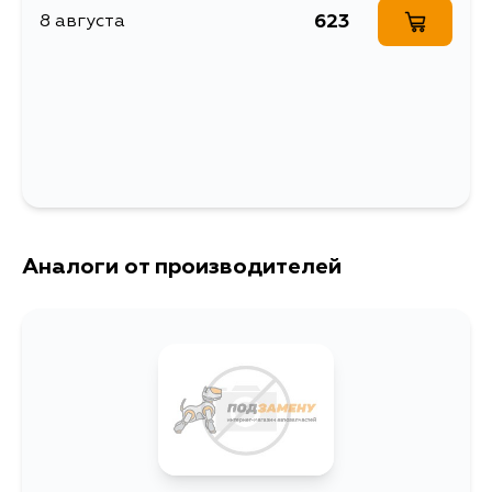
669.301, 669.363, 670.363,
623
8 августа
670.303, 670.302, 670.362
Аналоги от производителей