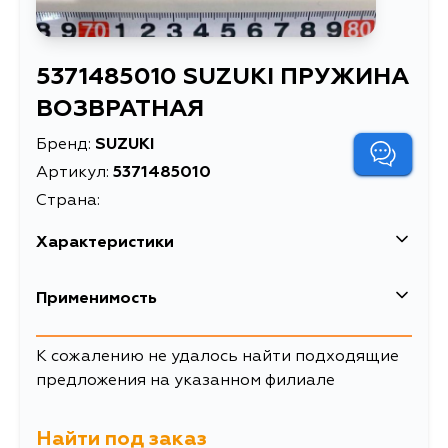
5371485010 SUZUKI ПРУЖИНА
ВОЗВРАТНАЯ
Бренд:
SUZUKI
Артикул:
5371485010
Страна:
Характеристики
Масса, кг
0.002
Применимость
Описание
ПРУЖИНА ВОЗВРАТНАЯ
Suzuki
К сожалению не удалось найти подходящие
предложения на указанном филиале
Кузов
Двигатель
AA34S, AB34S, AF34S, AH14S,
K12B, G16A, G13B,
AH64S, AJ14S, AJ64S, AK34S,
G13, G10, M16A,
Найти под заказ
GA11S, GA21S, GB21S, GB31S,
M15A, M13A, K14B,